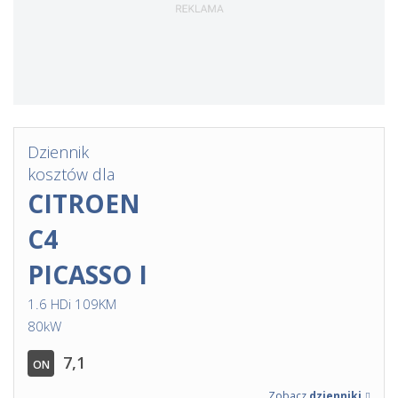
Dziennik
kosztów dla
CITROEN
C4
PICASSO I
1.6 HDi 109KM
80kW
7,1
ON
Zobacz
dzienniki