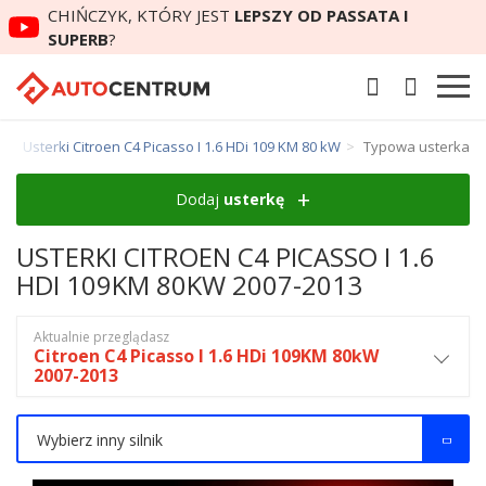
CHIŃCZYK, KTÓRY JEST
LEPSZY OD PASSATA I
SUPERB
?
Usterki Citroen C4 Picasso I 1.6 HDi 109 KM 80 kW
Typowa usterka
Dodaj
usterkę
USTERKI CITROEN C4 PICASSO I 1.6
HDI 109KM 80KW 2007-2013
Aktualnie przeglądasz
Citroen C4 Picasso I 1.6 HDi 109KM 80kW
2007-2013
Wybierz inny silnik