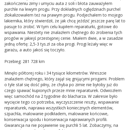
zakończeniu zimy i umyciu auta z soli i błota zauważyłem
purchle na lewym progu. Przy dokładnych oględzinach purchel
zlokalizowałem też na prawym progu. Podjechałem to mojego
lakiernika, który stwierdził, że jak chcę jeździć jeszcze parę lat to
pasuje to zrobić. W tym celu kupiłem reparaturki, gotowe do
wspawania. Niestety nie znalazłem chętnego do zrobienia tych
progów w jakiejś przestępnej cenie. Miałem dwie, a w zasadzie
jedną ofertę: 2,5-3 tys.zł za oba progi. Progi leżały więc w
garażu, a auto jakoś się toczyło.
Przebieg: 281 728 km
Minęło półtorej roku i 34 tysiące kilometrów. Wreszcie
znalazłem chętnego, który zajął się gnijącymi progami. Problem
o tyle stał się dość pilny, że chyba po zimie nie byłoby już do
czego spawać kupionych przeze mnie reparaturek. Odwiozłem
więc samochód na 2 tygodnie do blacharza. W zakresie było
wycięcie tego co potrzeba, wyczyszczenie reszty, wspawanie
reparaturek, naprawa wszystkich koniecznych elementów,
szpachla, malowanie podkładem, malowanie końcowe,
konserwacja spodu i konserwacja naprawianych profili.
Gwarancja na nie pojawienie się purchli 5 lat. Zobaczymy, na