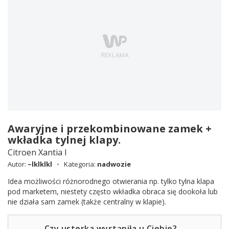
Awaryjne i przekombinowane zamek +
wkładka tylnej klapy.
Citroen Xantia I
Autor:
~lklklkl
Kategoria:
nadwozie
Idea możliwości różnorodnego otwierania np. tylko tylna klapa
pod marketem, niestety często wkładka obraca się dookoła lub
nie działa sam zamek (także centralny w klapie).
Czy usterka wystąpiła u Ciebie?