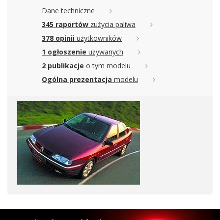
Dane techniczne
345 raportów
zużycia paliwa
378 opinii
użytkowników
1 ogłoszenie
używanych
2 publikacje
o tym modelu
Ogólna prezentacja
modelu