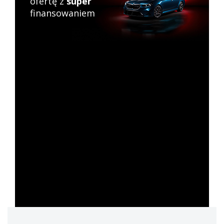
ofertę z
super
finansowaniem