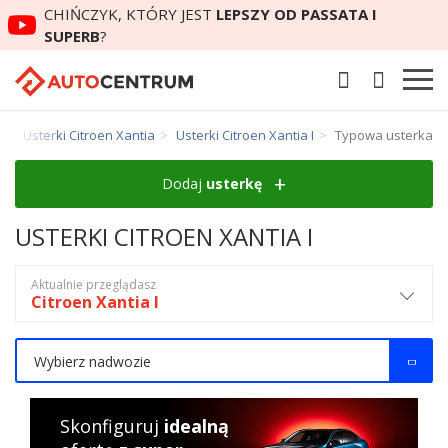
CHIŃCZYK, KTÓRY JEST
LEPSZY OD PASSATA I
SUPERB
?
n
Usterki Citroen Xantia
Usterki Citroen Xantia I
Typowa usterka
Dodaj
usterkę
USTERKI CITROEN XANTIA I
Aktualnie przeglądasz
Citroen Xantia I
Wybierz nadwozie
Skonfiguruj
idealną