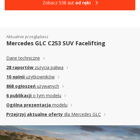
Zobacz 538 aut
od ręki
Aktualnie przeglądasz
Mercedes GLC C253 SUV Facelifting
Dane techniczne
28 raportów
zużycia paliwa
10 opinii
użytkowników
868 ogłoszeń
używanych
6 publikacji
o tym modelu
Ogólna prezentacja
modelu
Przejrzyj aktualne oferty
dla Mercedes GLC