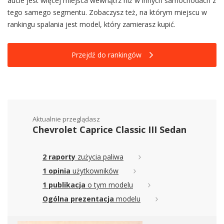
aucie jest więcej miejsca wewnątrz niż w innych samochodach z
tego samego segmentu. Zobaczysz też, na którym miejscu w
rankingu spalania jest model, który zamierasz kupić.
Przejdź do rankingów
Aktualnie przeglądasz
Chevrolet Caprice Classic III Sedan
2 raporty
zużycia paliwa
1 opinia
użytkowników
1 publikacja
o tym modelu
Ogólna prezentacja
modelu