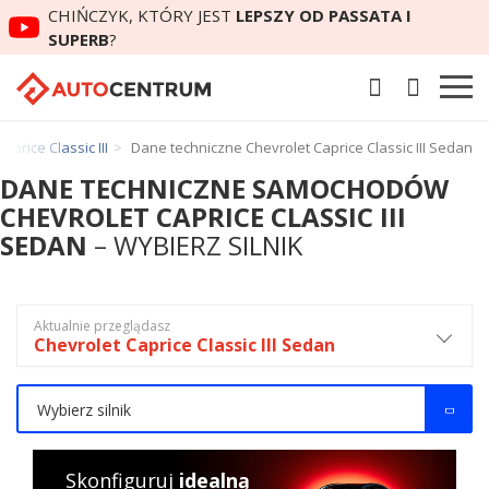
CHIŃCZYK, KTÓRY JEST
LEPSZY OD PASSATA I
SUPERB
?
price Classic III
Dane techniczne Chevrolet Caprice Classic III Sedan
DANE TECHNICZNE SAMOCHODÓW
CHEVROLET CAPRICE CLASSIC III
SEDAN
– WYBIERZ SILNIK
Aktualnie przeglądasz
Chevrolet Caprice Classic III Sedan
Wybierz silnik
Skonfiguruj
idealną