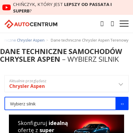
CHIŃCZYK, KTÓRY JEST
LEPSZY OD PASSATA I
SUPERB
?
chniczne Chrysler Aspen
Dane techniczne Chrysler Aspen Terenowy
DANE TECHNICZNE SAMOCHODÓW
CHRYSLER ASPEN
– WYBIERZ SILNIK
Aktualnie przeglądasz
Chrysler Aspen
Wybierz silnik
Skonfiguruj
idealną
ofertę z
super