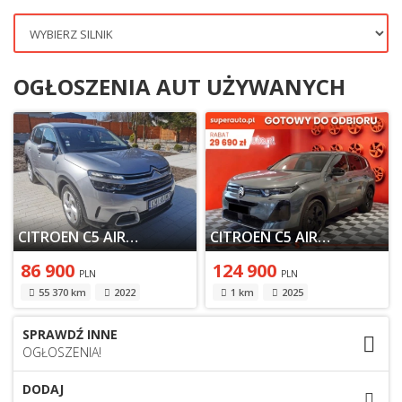
OGŁOSZENIA AUT UŻYWANYCH
CITROEN C5 AIRCROSS I SUV PLUG-IN FACELIFTING 1.6 PURETECH PLUG-IN 225KM 2022
CITROEN C5 AIRCROSS I 2025
86 900
124 900
PLN
PLN
55 370 km
2022
1 km
2025
SPRAWDŹ INNE
OGŁOSZENIA!
DODAJ