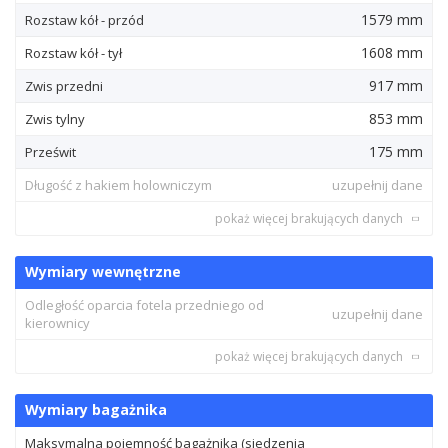
1579 mm
Rozstaw kół - przód
1608 mm
Rozstaw kół - tył
917 mm
Zwis przedni
853 mm
Zwis tylny
175 mm
Prześwit
Długość z hakiem holowniczym
uzupełnij dane
pokaż więcej brakujących danych
Wymiary wewnętrzne
Odległość oparcia fotela przedniego od
uzupełnij dane
kierownicy
pokaż więcej brakujących danych
Wymiary bagażnika
Maksymalna pojemność bagażnika (siedzenia