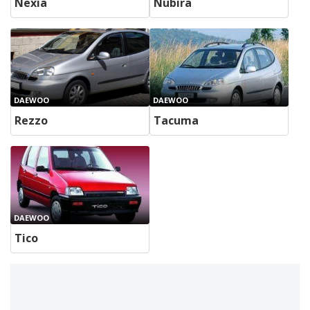
Nexia
Nubira
DAEWOO
DAEWOO
Rezzo
Tacuma
DAEWOO
Tico