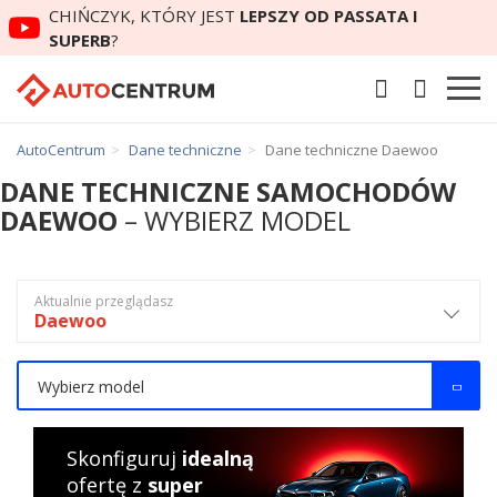
CHIŃCZYK, KTÓRY JEST
LEPSZY OD PASSATA I
SUPERB
?
AutoCentrum
Dane techniczne
Dane techniczne Daewoo
DANE TECHNICZNE SAMOCHODÓW
DAEWOO
– WYBIERZ MODEL
Aktualnie przeglądasz
Daewoo
Wybierz model
Skonfiguruj
idealną
ofertę z
super