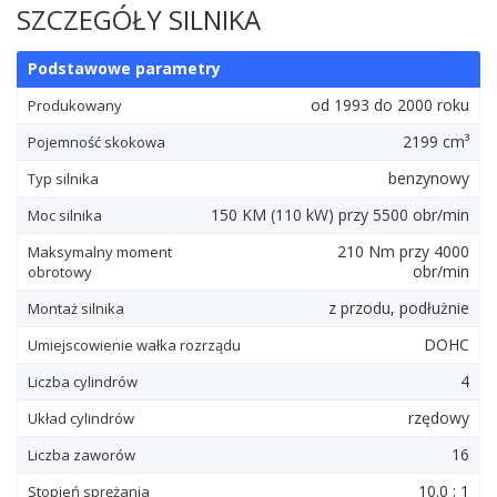
SZCZEGÓŁY SILNIKA
Podstawowe parametry
od 1993 do 2000 roku
Produkowany
2199 cm³
Pojemność skokowa
benzynowy
Typ silnika
150
KM
(110
kW
) przy 5500 obr/min
Moc silnika
210
Nm
przy 4000
Maksymalny moment
obr/min
obrotowy
z przodu, podłużnie
Montaż silnika
DOHC
Umiejscowienie wałka rozrządu
4
Liczba cylindrów
rzędowy
Układ cylindrów
16
Liczba zaworów
10.0 : 1
Stopień sprężania