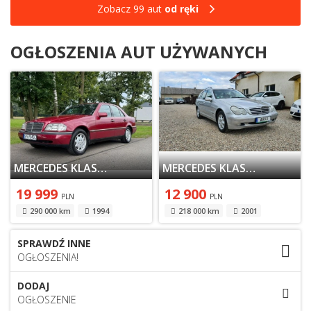
Zobacz 99 aut
od ręki
OGŁOSZENIA AUT UŻYWANYCH
MERCEDES KLASA C W202 SEDAN W202 2.8 193KM 1994
MERCEDES KLASA C W203 KOMBI T203 2.0 (C 180) 129KM 2001
19 999
12 900
PLN
PLN
290 000 km
1994
218 000 km
2001
SPRAWDŹ INNE
OGŁOSZENIA!
DODAJ
OGŁOSZENIE