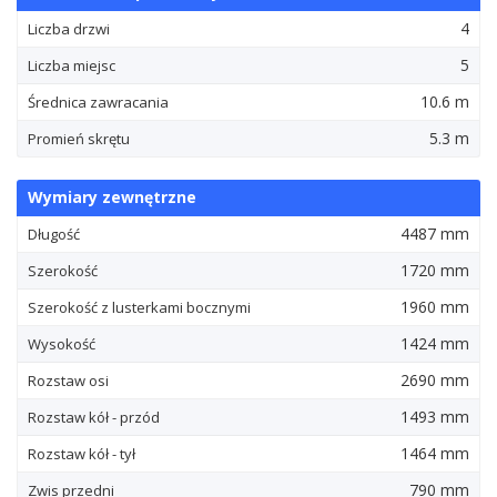
4
Liczba drzwi
5
Liczba miejsc
10.6 m
Średnica zawracania
5.3 m
Promień skrętu
Wymiary zewnętrzne
4487 mm
Długość
1720 mm
Szerokość
1960 mm
Szerokość z lusterkami bocznymi
1424 mm
Wysokość
2690 mm
Rozstaw osi
1493 mm
Rozstaw kół - przód
1464 mm
Rozstaw kół - tył
790 mm
Zwis przedni