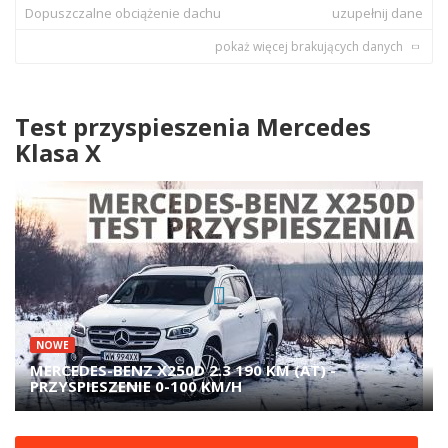
Dopuszczalne obciążenie dachu
uzupełnij dane
pokaż więcej brakujących danych
Test przyspieszenia Mercedes
Klasa X
NOWE
MERCEDES-BENZ X250D 2.3 190 KM (AT) -
PRZYSPIESZENIE 0-100 KM/H