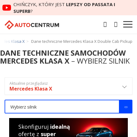
CHIŃCZYK, KTÓRY JEST
LEPSZY OD PASSATA I
SUPERB
?
cedes Klasa X
Dane techniczne Mercedes Klasa X Double Cab Pickup
DANE TECHNICZNE SAMOCHODÓW
MERCEDES KLASA X
– WYBIERZ SILNIK
Aktualnie przeglądasz
Mercedes Klasa X
Wybierz silnik
Skonfiguruj
idealną
ofertę z
super