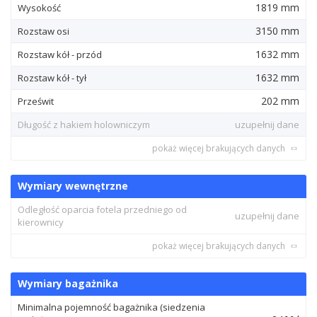
1819 mm
Wysokość
3150 mm
Rozstaw osi
1632 mm
Rozstaw kół - przód
1632 mm
Rozstaw kół - tył
202 mm
Prześwit
Długość z hakiem holowniczym
uzupełnij dane
pokaż więcej brakujących danych
Wymiary wewnętrzne
Odległość oparcia fotela przedniego od
uzupełnij dane
kierownicy
pokaż więcej brakujących danych
Wymiary bagażnika
Minimalna pojemność bagażnika (siedzenia