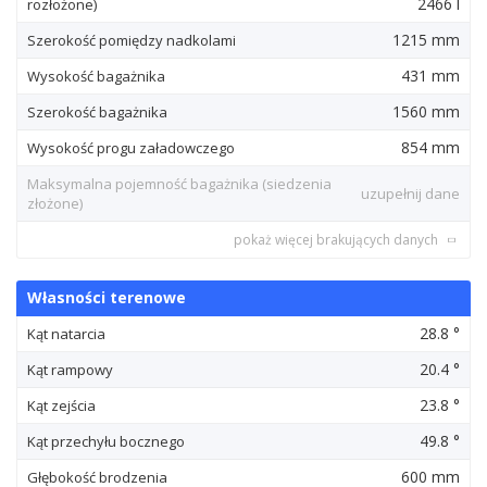
2466 l
rozłożone)
1215 mm
Szerokość pomiędzy nadkolami
431 mm
Wysokość bagażnika
1560 mm
Szerokość bagażnika
854 mm
Wysokość progu załadowczego
Maksymalna pojemność bagażnika (siedzenia
uzupełnij dane
złożone)
pokaż więcej brakujących danych
Własności terenowe
28.8 °
Kąt natarcia
20.4 °
Kąt rampowy
23.8 °
Kąt zejścia
49.8 °
Kąt przechyłu bocznego
600 mm
Głębokość brodzenia