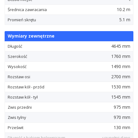
10.2 m
Średnica zawracania
5.1 m
Promień skrętu
Wymiary zewnętrzne
4645 mm
Długość
1760 mm
Szerokość
1490 mm
Wysokość
2700 mm
Rozstaw osi
1530 mm
Rozstaw kół - przód
1545 mm
Rozstaw kół - tył
975 mm
Zwis przedni
970 mm
Zwis tylny
130 mm
Prześwit
Długość z hakiem holowniczym
uzupełnij dane