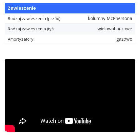
Zawieszenie
kolumny McPhersona
Rodzaj zawieszenia (przód)
wielowahaczowe
Rodzaj zawieszenia (tył)
gazowe
Amortyzatory