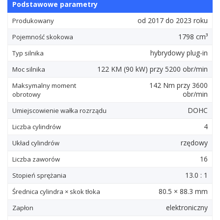
Podstawowe parametry
od 2017 do 2023 roku
Produkowany
1798 cm³
Pojemność skokowa
hybrydowy plug-in
Typ silnika
122
KM
(90
kW
) przy 5200 obr/min
Moc silnika
142
Nm
przy 3600
Maksymalny moment
obr/min
obrotowy
DOHC
Umiejscowienie wałka rozrządu
4
Liczba cylindrów
rzędowy
Układ cylindrów
16
Liczba zaworów
13.0 : 1
Stopień sprężania
80.5 × 88.3 mm
Średnica cylindra × skok tłoka
elektroniczny
Zapłon