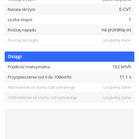
E-CVT
Nazwa skrzyni
1
Liczba stopni
na przednią oś
Rodzaj napędu
Rodzaj sprzęgła
uzupełnij dane
Osiągi
162 km/h
Prędkość maksymalna
11.1 s
Przyspieszenie (od 0 do 100km/h)
400 metrów ze startu zatrzymanego
uzupełnij dane
1000 metrów ze startu zatrzymanego
uzupełnij dane