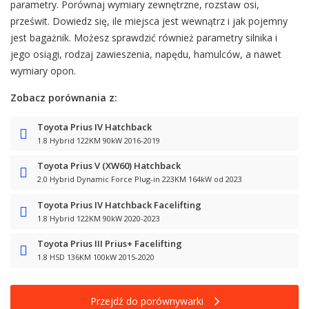
parametry. Porównaj wymiary zewnętrzne, rozstaw osi,
prześwit. Dowiedz się, ile miejsca jest wewnątrz i jak pojemny
jest bagażnik. Możesz sprawdzić również parametry silnika i
jego osiągi, rodzaj zawieszenia, napędu, hamulców, a nawet
wymiary opon.
Zobacz porównania z:
Toyota Prius IV Hatchback
1.8 Hybrid 122KM 90kW 2016-2019
Toyota Prius V (XW60) Hatchback
2.0 Hybrid Dynamic Force Plug-in 223KM 164kW od 2023
Toyota Prius IV Hatchback Facelifting
1.8 Hybrid 122KM 90kW 2020-2023
Toyota Prius III Prius+ Facelifting
1.8 HSD 136KM 100kW 2015-2020
Przejdź do porównywarki