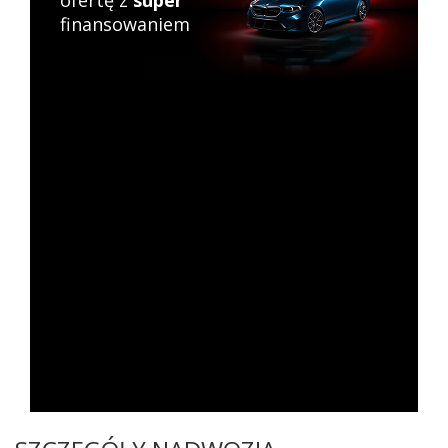
ofertę z
super
finansowaniem