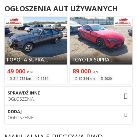
OGŁOSZENIA AUT UŻYWANYCH
TOYOTA SUPRA II 1984
TOYOTA SUPRA V 2020
49 000
89 000
PLN
PLN
211 782 km
1984
60 344 km
2020
SPRAWDŹ INNE
OGŁOSZENIA!
DODAJ
OGŁOSZENIE
MANUALNA 5 BIEGOWA RWD