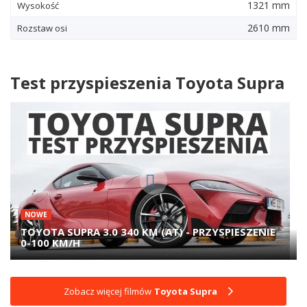
1321 mm
Wysokość
2610 mm
Rozstaw osi
Test przyspieszenia Toyota Supra
NOWE
TOYOTA SUPRA 3.0 340 KM (AT) - PRZYSPIESZENIE
0-100 KM/H
Zobacz więcej filmów
Toyota Supra