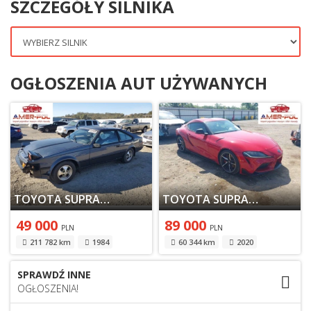
SZCZEGÓŁY SILNIKA
OGŁOSZENIA AUT UŻYWANYCH
TOYOTA SUPRA II 1984
TOYOTA SUPRA V 2020
49 000
89 000
PLN
PLN
211 782 km
1984
60 344 km
2020
SPRAWDŹ INNE
OGŁOSZENIA!