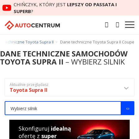
CHIŃCZYK, KTÓRY JEST
LEPSZY OD PASSATA I
SUPERB
?
e techniczne Toyota Supra II
Dane techniczne Toyota Supra II Coupe
DANE TECHNICZNE SAMOCHODÓW
TOYOTA SUPRA II
– WYBIERZ SILNIK
Aktualnie przeglądasz
Toyota Supra II
Wybierz silnik
Skonfiguruj
idealną
ofertę z
super