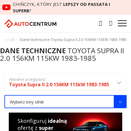
CHIŃCZYK, KTÓRY JEST
LEPSZY OD PASSATA I
SUPERB
?
Supra II
Dane techniczne Toyota Supra II 2.0 156KM 115kW 1983-1985
DANE TECHNICZNE
TOYOTA SUPRA II
2.0 156KM 115KW 1983-1985
Aktualnie przeglądasz
Toyota Supra II 2.0 156KM 115kW 1983-1985
Wybierz inny silnik
Skonfiguruj
idealną
ofertę z
super