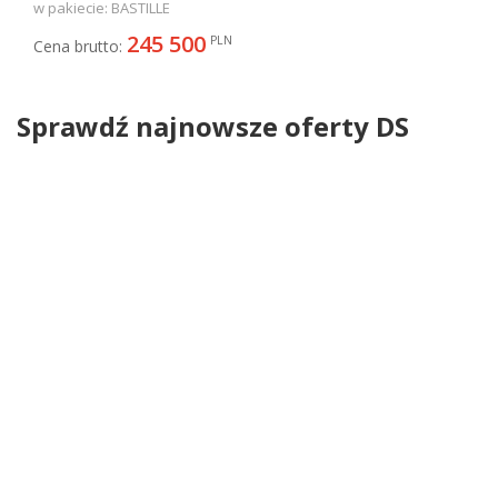
PureTech E-TENSE 225KM 165kW od
w pakiecie: BASTILLE
2022
245 500
PLN
Cena brutto:
Sprawdź najnowsze oferty DS