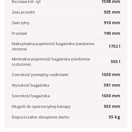
1598
mm
Rozstaw kół - tył
925
mm
Zwis przedni
910
mm
Zwis tylny
190
mm
Prześwit
Maksymalna pojemność bagażnika (siedzenia
1752
l
złożone)
Minimalna pojemność bagażnika (siedzenia
555
l
rozłożone)
1030
mm
Szerokość pomiędzy nadkolami
581
mm
Wysokość bagażnika
1030
mm
Szerokość bagażnika
933
mm
Długość do oparcia tylnej kanapy
55
kg
Dopuszczalne obciążenie dachu