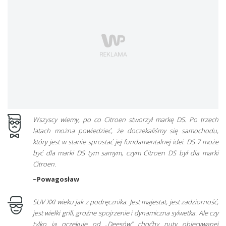
Wszyscy wiemy, po co Citroen stworzył markę DS. Po trzech
latach można powiedzieć, że doczekaliśmy się samochodu,
który jest w stanie sprostać jej fundamentalnej idei. DS 7 może
być dla marki DS tym samym, czym Citroen DS był dla marki
Citroen.
~Powagosław
SUV XXI wieku jak z podręcznika. Jest majestat, jest zadziorność,
jest wielki grill, groźne spojrzenie i dynamiczna sylwetka. Ale czy
tylko ja oczekuję od „Deesów” choćby nuty obiecywanej