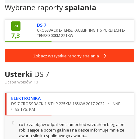
Wybrane raporty
spalania
DS 7
PB
CROSSBACK E-TENSE FACELIFTING 1.6 PURETECH E-
7,3
TENSE 300KM 221KW
Zobacz wszystkie raporty spalania
Usterki
DS 7
Liczba wpisów:
10
ELEKTRONIKA
DS 7 CROSSBACK 1.6 THP 225KM 165KW 2017-2022
INNE
93 TYS. KM
co to za objaw odpaliłem samochod wrzuciłem bieg a on
robi zające a potem gaśnie i na desce informuje mnie ze
awaria silnika spalinowego awaria...