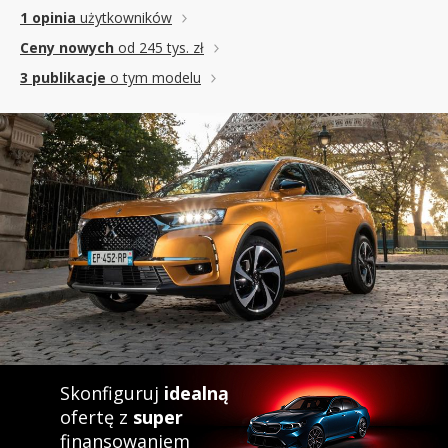
1 opinia
użytkowników
Ceny nowych
od 245 tys. zł
3 publikacje
o tym modelu
Skonfiguruj
idealną
ofertę z
super
finansowaniem