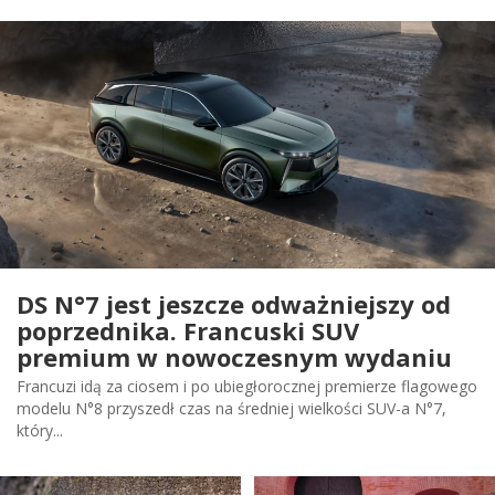
DS N°7 jest jeszcze odważniejszy od
poprzednika. Francuski SUV
premium w nowoczesnym wydaniu
Francuzi idą za ciosem i po ubiegłorocznej premierze flagowego
modelu N°8 przyszedł czas na średniej wielkości SUV-a N°7,
który...