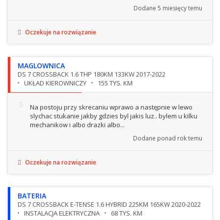
Dodane
5 miesięcy temu
Oczekuje na rozwiązanie
MAGLOWNICA
DS 7 CROSSBACK 1.6 THP 180KM 133KW 2017-2022
UKŁAD KIEROWNICZY
155 TYS. KM
Na postoju przy skrecaniu wprawo a następnie w lewo
slychac stukanie jakby gdzies byl jakis luz.. bylem u kilku
mechanikow i albo drazki albo...
Dodane
ponad rok temu
Oczekuje na rozwiązanie
BATERIA
DS 7 CROSSBACK E-TENSE 1.6 HYBRID 225KM 165KW 2020-2022
INSTALACJA ELEKTRYCZNA
68 TYS. KM