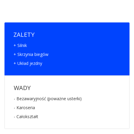
ZALETY
+ Silnik
+ Skrzynia biegów
+ Układ jezdny
WADY
- Bezawaryjność (poważne usterki)
- Karoseria
- Całokształt