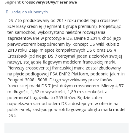
Segment:
Crossovery/SUVy/Terenowe
Dodaj do ulubionych
DS 7 to produkowany od 2017 roku model typu crossover
SUV klasy średniej (segment I; grupa premium). Projektując
ten samochód, wykorzystano niektóre rozwiązania
zaprezentowane w prototypie DS. Divine z 2014, choć jego
pierwowzorem bezpośrednim był koncept DS Wild Rubis z
2013 roku. Zajął miejsce kompaktowych DS 6 oraz DS 4
Crossback (od niego DS 7 otrzymał jeden z członów swojej
nazwy), stając się flagowym modelem francuskiej marki.
Pierwszy crossover tej francuskiej marki został zbudowany
na płycie podłogowej PSA EMP2 Platform, podobnie jak m.in.
Peugeot 3008 i 5008. Długo wyczekiwany przez fanów
francuskiej marki DS 7 jest dużym crossoverem. Mierzy 4,57
m długości, 1,62 m wysokości, 1,89 m szerokości, a
pojemność bagażnika to 555 litrów. Będzie zatem
największym samochodem DS-a dostępnym w ofercie na
polski rynek, zastępując w roli flagowego okrętu marki model
DS 5.