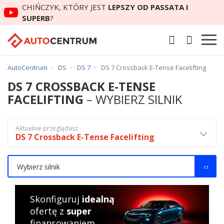
CHIŃCZYK, KTÓRY JEST
LEPSZY OD PASSATA I
SUPERB
?
AutoCentrum
DS
DS 7
DS 7 Crossback E-Tense Facelifting
DS 7 CROSSBACK E-TENSE
FACELIFTING
– WYBIERZ SILNIK
Aktualnie przeglądasz
DS 7 Crossback E-Tense Facelifting
Wybierz silnik
Skonfiguruj
idealną
ofertę z
super
finansowaniem