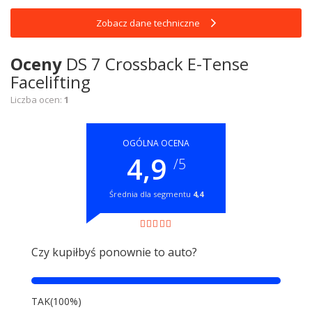
Zobacz dane techniczne
Oceny
DS 7 Crossback E-Tense
Facelifting
Liczba ocen:
1
OGÓLNA OCENA
4,9
/5
Średnia dla segmentu
4,4
Czy kupiłbyś ponownie to auto?
TAK(100%)