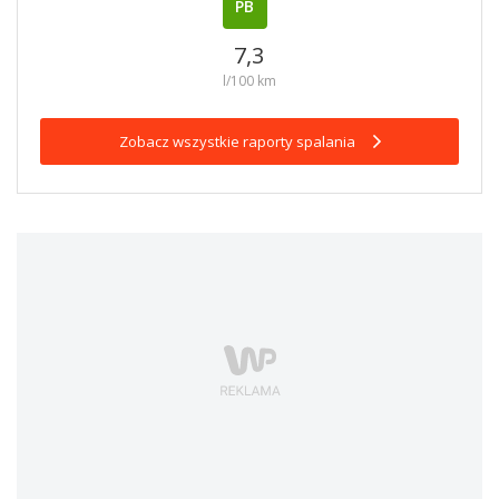
PB
7,3
l/100 km
Zobacz wszystkie raporty spalania