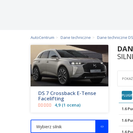
AutoCentrum
Dane techniczne
Dane techniczne D
DAN
SILN
POKAŻ 
DS 7 Crossback E-Tense
PLUGI
Facelifting
4,9 (1 ocena)
1.6 P
1.6 P
Wybierz silnik
1.6 P