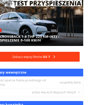
E
 CROSSBACK 1.6 THP 225 KM (AT) -
SPIESZENIE 0-100 KM/H
Zobacz więcej filmów
DS 7
ary wewnętrzne
ość oparcia fotela przedniego od
uzupełnij dane
nicy
pokaż więcej brakujących danych
ry bagażnika