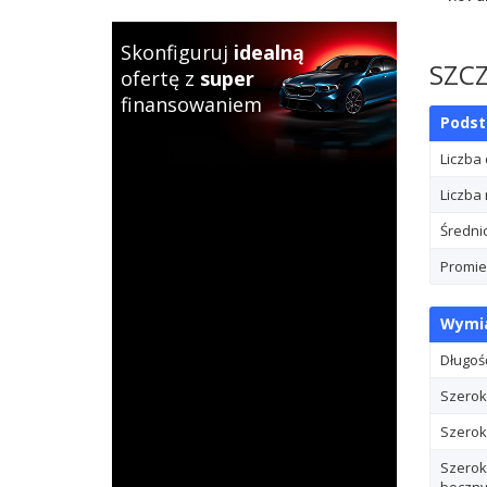
Skonfiguruj
idealną
SZC
ofertę z
super
finansowaniem
Pods
Liczba
Liczba 
Średni
Promie
Wymia
Długoś
Szerok
Szerok
Szerok