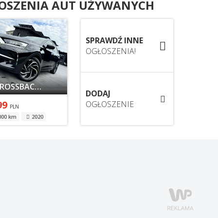
OSZENIA AUT UŻYWANYCH
SPRAWDŹ INNE
OGŁOSZENIA!
DS 7 CROSSBACK E-TENSE 1.6 HYBRID 225KM 2020
DODAJ
99
OGŁOSZENIE
PLN
000 km
2020