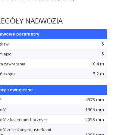
ZEGÓŁY NADWOZIA
tawowe parametry
5
 drzwi
5
miejsc
10.4 m
ca zawracania
5.2 m
ń skrętu
ry zewnętrzne
4573 mm
ć
1906 mm
ość
2098 mm
ość z lusterkami bocznymi
ość ze złożonymi lusterkami
1906 mm