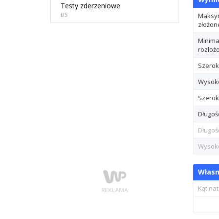
Testy zderzeniowe
DS
Maksym
złożon
Minima
rozłoż
Szerok
Wysoko
Szerok
Długoś
Długoś
Wysoko
Własn
Kąt nat