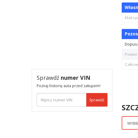
Własn
Maksy
Pozos
Dopusz
Powier
Całkow
Sprawdź
numer VIN
Poznaj historię auta przed zakupem!
Sprawdź
SZC