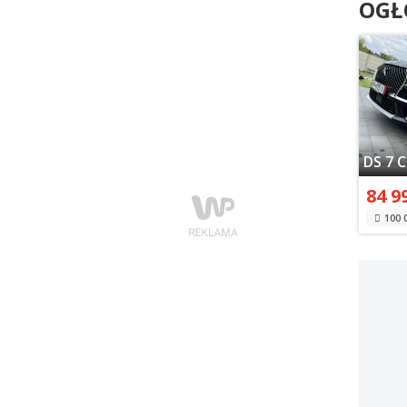
OGŁ
84 9
100 