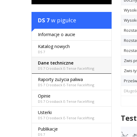
boczn
Wysok
DS 7
w pigułce
Wysoko
Rozsta
Informacje o aucie
Rozsta
Katalog nowych
Rozstaw
DS 7
Zwis p
Dane techniczne
DS 7 Crossback E-Tense Facelifting
Zwis ty
Raporty zużycia paliwa
Prześw
DS 7 Crossback E-Tense Facelifting
Długoś
Opinie
DS 7 Crossback E-Tense Facelifting
Usterki
Test
DS 7 Crossback E-Tense Facelifting
Publikacje
DS 7