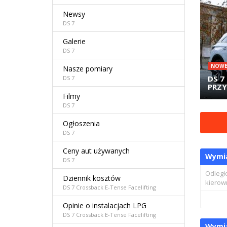
Newsy
DS 7
Galerie
DS 7
NOW
Nasze pomiary
DS 7
DS 7
PRZY
Filmy
DS 7
Ogłoszenia
DS 7
Ceny aut używanych
Wymi
DS 7
Odległ
Dziennik kosztów
kierow
DS 7 Crossback E-Tense Facelifting
Opinie o instalacjach LPG
DS 7 Crossback E-Tense Facelifting
Wymia