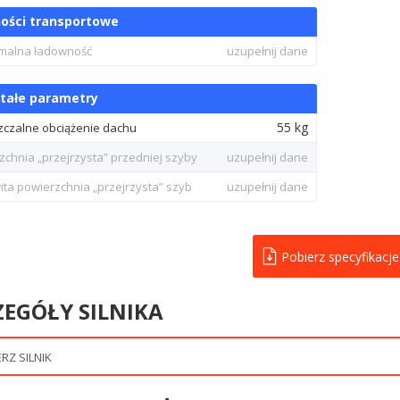
ości transportowe
malna ładowność
uzupełnij dane
tałe parametry
55 kg
czalne obciążenie dachu
zchnia „przejrzysta” przedniej szyby
uzupełnij dane
ita powierzchnia „przejrzysta” szyb
uzupełnij dane
Pobierz specyfikacje
ZEGÓŁY SILNIKA