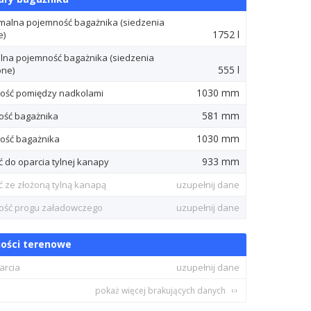
alna pojemność bagażnika (siedzenia
1752 l
e)
lna pojemność bagażnika (siedzenia
555 l
one)
1030 mm
ość pomiędzy nadkolami
581 mm
ść bagażnika
1030 mm
ość bagażnika
933 mm
ć do oparcia tylnej kanapy
ć ze złożoną tylną kanapą
uzupełnij dane
ść progu załadowczego
uzupełnij dane
ości terenowe
arcia
uzupełnij dane
pokaż więcej brakujących danych