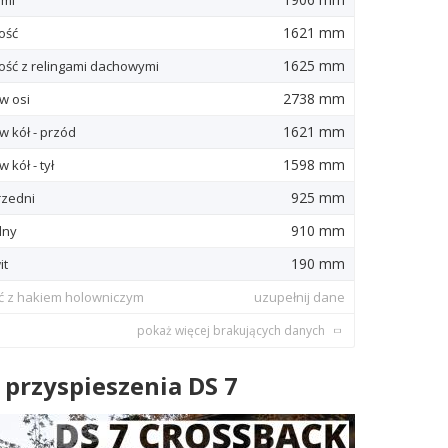
ymi
1621 mm
ość
1625 mm
ść z relingami dachowymi
2738 mm
w osi
1621 mm
w kół - przód
1598 mm
 kół - tył
925 mm
rzedni
910 mm
lny
190 mm
it
ć z hakiem holowniczym
uzupełnij dane
pokaż więcej brakujących danych
 przyspieszenia DS 7