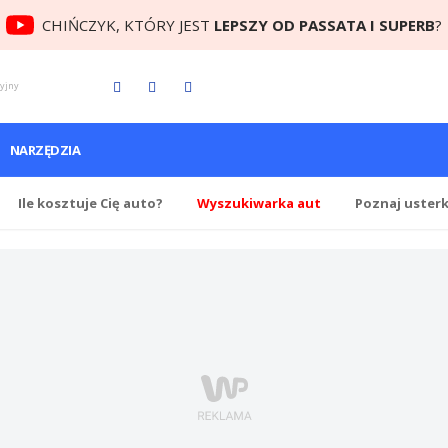
CHIŃCZYK, KTÓRY JEST
LEPSZY OD PASSATA I SUPERB
?
cyjny
NARZĘDZIA
Ile
kosztuje Cię
auto?
Wyszukiwarka aut
Poznaj uster