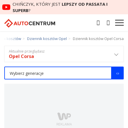
CHIŃCZYK, KTÓRY JEST
LEPSZY OD PASSATA I
SUPERB
?
nnik kosztów
Dziennik kosztów Opel
Dziennik kosztów Opel Corsa
Aktualnie przeglądasz
Opel Corsa
Wybierz generacje