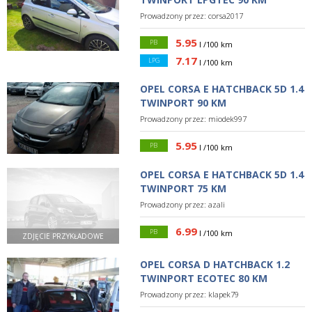
Prowadzony przez:
corsa2017
5.95
PB
l /100 km
7.17
LPG
l /100 km
OPEL CORSA E HATCHBACK 5D 1.4
TWINPORT 90 KM
Prowadzony przez:
miodek997
5.95
PB
l /100 km
OPEL CORSA E HATCHBACK 5D 1.4
TWINPORT 75 KM
Prowadzony przez:
azali
6.99
PB
l /100 km
ZDJĘCIE PRZYKŁADOWE
OPEL CORSA D HATCHBACK 1.2
TWINPORT ECOTEC 80 KM
Prowadzony przez:
klapek79