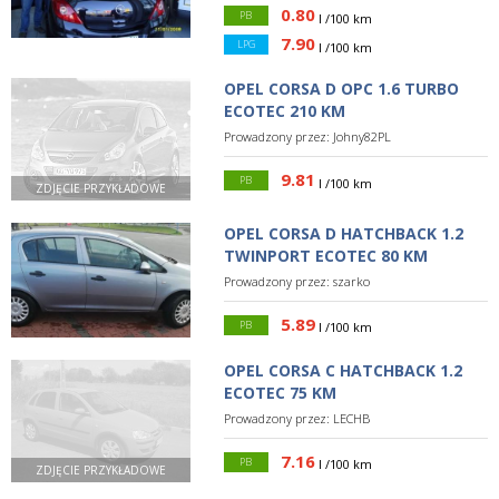
0.80
PB
l /100 km
7.90
LPG
l /100 km
OPEL CORSA D OPC 1.6 TURBO
ECOTEC 210 KM
Prowadzony przez:
Johny82PL
9.81
PB
l /100 km
ZDJĘCIE PRZYKŁADOWE
OPEL CORSA D HATCHBACK 1.2
TWINPORT ECOTEC 80 KM
Prowadzony przez:
szarko
5.89
PB
l /100 km
OPEL CORSA C HATCHBACK 1.2
ECOTEC 75 KM
Prowadzony przez:
LECHB
7.16
PB
l /100 km
ZDJĘCIE PRZYKŁADOWE