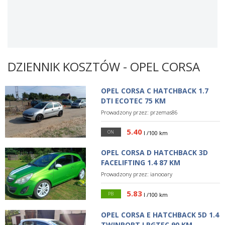
DZIENNIK KOSZTÓW - OPEL CORSA
OPEL CORSA C HATCHBACK 1.7
DTI ECOTEC 75 KM
Prowadzony przez:
przemas86
5.40
ON
l /100 km
OPEL CORSA D HATCHBACK 3D
FACELIFTING 1.4 87 KM
Prowadzony przez:
ianooary
5.83
PB
l /100 km
OPEL CORSA E HATCHBACK 5D 1.4
TWINPORT LPGTEC 90 KM