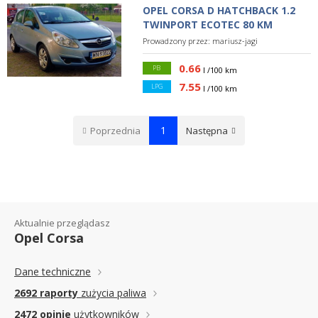
OPEL CORSA D HATCHBACK 1.2
TWINPORT ECOTEC 80 KM
Prowadzony przez:
mariusz-jagi
0.66
PB
l /100 km
7.55
LPG
l /100 km
1
Poprzednia
Następna
Aktualnie przeglądasz
Opel Corsa
Dane techniczne
2692 raporty
zużycia paliwa
2472 opinie
użytkowników