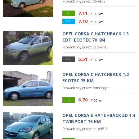
Prowadzony przez:
Darek82
7.11
PB
l /100 km
7.10
LPG
l /100 km
OPEL CORSA C HATCHBACK 1.3
CDTI ECOTEC 70 KM
Prowadzony przez:
LapskoPL
5.51
ON
l /100 km
OPEL CORSA C HATCHBACK 1.2
ECOTEC 75 KM
Prowadzony przez:
tomciogar
6.70
PB
l /100 km
OPEL CORSA E HATCHBACK 5D 1.4
TWINPORT 75 KM
Prowadzony przez:
adikol516