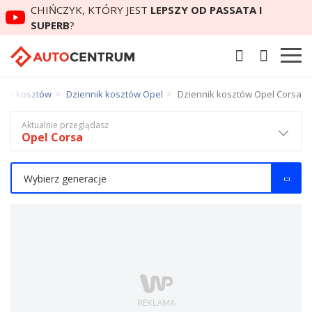
CHIŃCZYK, KTÓRY JEST
LEPSZY OD PASSATA I
SUPERB
?
nnik kosztów
Dziennik kosztów Opel
Dziennik kosztów Opel Corsa
Aktualnie przeglądasz
Opel Corsa
Wybierz generacje