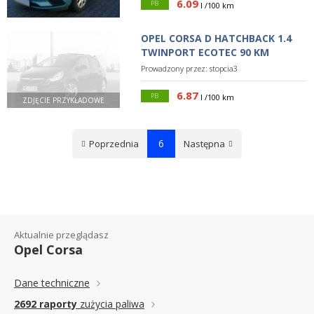
6.09
PB
l /100 km
OPEL CORSA D HATCHBACK 1.4
TWINPORT ECOTEC 90 KM
Prowadzony przez:
stopcia3
6.87
PB
l /100 km
ZDJĘCIE PRZYKŁADOWE
6
Poprzednia
Następna
Aktualnie przeglądasz
Opel Corsa
Dane techniczne
2692 raporty
zużycia paliwa