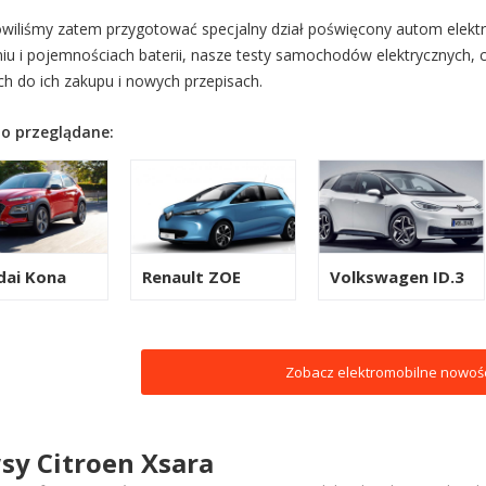
wiliśmy zatem przygotować specjalny dział poświęcony autom elektr
iu i pojemnościach baterii, nasze testy samochodów elektrycznych, 
ch do ich zakupu i nowych przepisach.
o przeglądane:
dai Kona
Renault ZOE
Volkswagen ID.3
Zobacz elektromobilne nowośc
y Citroen Xsara
itroen Xsara w kraju wschodzącego słoń