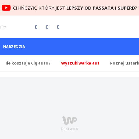
CHIŃCZYK, KTÓRY JEST
LEPSZY OD PASSATA I SUPERB
?
cyjny
NARZĘDZIA
Ile
kosztuje Cię
auto?
Wyszukiwarka aut
Poznaj uster