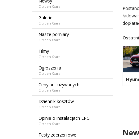
Newsy
Citroen Xsara
Postano
ładowan
Galerie
dopłata
Citroen Xsara
Nasze pomiary
Ostatni
Citroen Xsara
Filmy
Citroen Xsara
Ogłoszenia
Citroen Xsara
Hyun
Ceny aut używanych
Citroen Xsara
Dziennik kosztów
Citroen Xsara
Opinie o instalacjach LPG
Citroen Xsara
News
C
Testy zderzeniowe