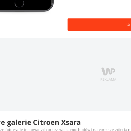
Ur
 galerie Citroen Xsara
e fotografie testowanych przez nas samochodów i najgorętsze zdjęcia n