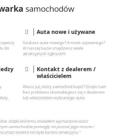
warka
samochodów
Auta nowe i używane
ocząwszy
Szukasz auta nowego? A może używanego?
du do
W naszej bazie znajdziesz wiele
atrakcyjnych ogłoszeń!
iedzy
Kontakt z dealerem /
właścicielem
y
Wiesz już, który samochód kupić? Dzięki nam
bez problemu skontaktujesz się z dealerem
lety,
lub właścicielem wybranego auta.
zie, dzięki któremu znalazłem wymarzone auto!
anym samochodzie pomogły mi poznać jego mocne i
a przez dealera też była bardzo atrakcyjna."