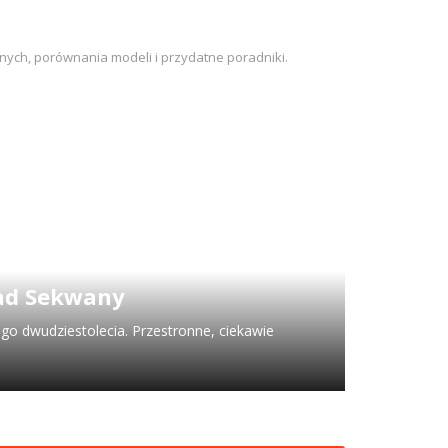
nych, porównania modeli i przydatne poradniki.
nad Sekwany
ego dwudziestolecia. Przestronne, ciekawie