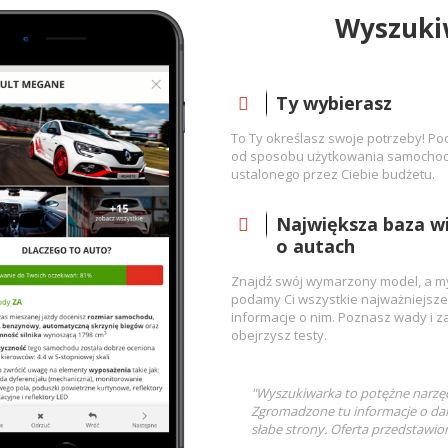
Wyszuki
Ty wybierasz
To Ty określasz swoje potrzeby! P
od sposobu użytkowania samocho
ustalonego przez Ciebie budżetu.
Największa baza w
o autach
Znajdź swój wymarzony model, a m
podamy Ci wszystkie najważniejsze
informacje o nim. Poznasz wady i za
obejrzysz testy.
"Wyszukiwarka to potężne narzęd
Zgromadzone tu informacje o d
słabe strony. Oferta przedstawion