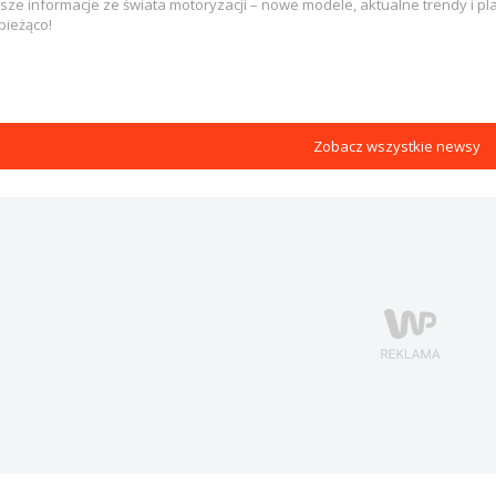
sze informacje ze świata motoryzacji – nowe modele, aktualne trendy i pl
d Japonii, 2-5 września 2004
bieżąco!
Zobacz wszystkie newsy