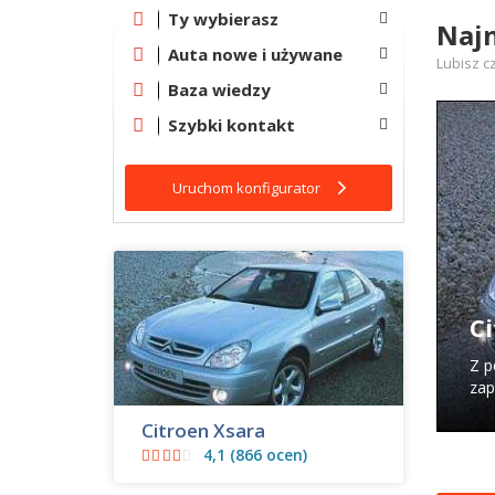
Ty wybierasz
Najn
Auta nowe i używane
Lubisz c
Baza wiedzy
Szybki kontakt
Uruchom konfigurator
C
Z p
zap
Citroen Xsara
4,1 (866 ocen)