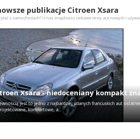
owsze publikacje Citroen Xsara
zytać o samochodach? U nas znajdziesz ciekawe testy aut nowych i używa
itroen Xsara - niedoceniany kompakt z
ewnością jest to jedno z najbardziej udanych francuskich aut ostatni
rojektowane, komfortowe, a...