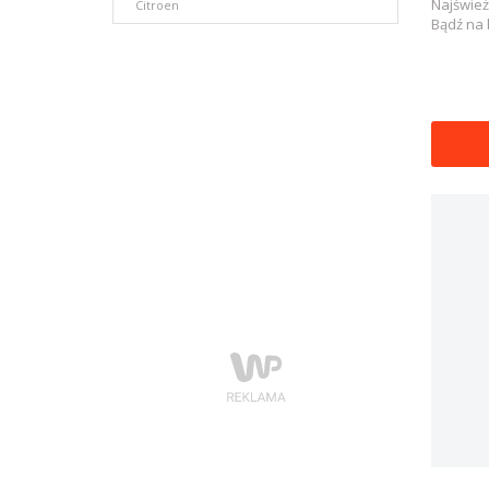
Najśwież
Citroen
Raj
Bądź na 