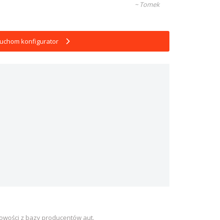
~ Tomek
uchom konfigurator
owości z bazy producentów aut.