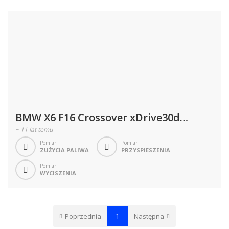
BMW X6 F16 Crossover xDrive30d
258KM 190kW 2014-2019
~
11 lat temu
Pomiar
Pomiar
ZUŻYCIA PALIWA
PRZYSPIESZENIA
Pomiar
WYCISZENIA
1
Poprzednia
Następna