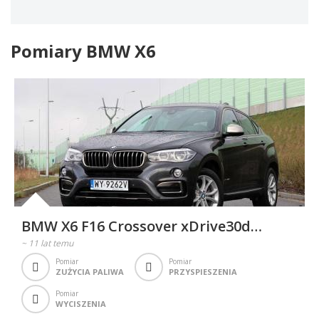
Pomiary BMW X6
BMW X6 F16 Crossover xDrive30d
258KM 190kW 2014-2019
~
11 lat temu
Pomiar
Pomiar
ZUŻYCIA PALIWA
PRZYSPIESZENIA
Pomiar
WYCISZENIA