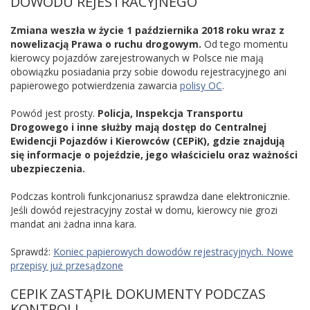
DOWODU REJESTRACYJNEGO
Zmiana weszła w życie 1 października 2018 roku wraz z
nowelizacją Prawa o ruchu drogowym.
Od tego momentu
kierowcy pojazdów zarejestrowanych w Polsce nie mają
obowiązku posiadania przy sobie dowodu rejestracyjnego ani
papierowego potwierdzenia zawarcia
polisy OC
.
Powód jest prosty.
Policja, Inspekcja Transportu
Drogowego i inne służby mają dostęp do Centralnej
Ewidencji Pojazdów i Kierowców (CEPiK), gdzie znajdują
się informacje o pojeździe, jego właścicielu oraz ważności
ubezpieczenia.
Podczas kontroli funkcjonariusz sprawdza dane elektronicznie.
Jeśli dowód rejestracyjny został w domu, kierowcy nie grozi
mandat ani żadna inna kara.
Sprawdź:
Koniec papierowych dowodów rejestracyjnych. Nowe
przepisy już przesądzone
CEPIK ZASTĄPIŁ DOKUMENTY PODCZAS
KONTROLI