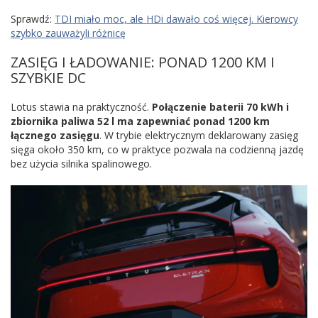
Sprawdź:
TDI miało moc, ale HDi dawało coś więcej. Kierowcy
szybko zauważyli różnicę
ZASIĘG I ŁADOWANIE: PONAD 1200 KM I
SZYBKIE DC
Lotus stawia na praktyczność.
Połączenie baterii 70 kWh i
zbiornika paliwa 52 l ma zapewniać ponad 1200 km
łącznego zasięgu
. W trybie elektrycznym deklarowany zasięg
sięga około 350 km, co w praktyce pozwala na codzienną jazdę
bez użycia silnika spalinowego.