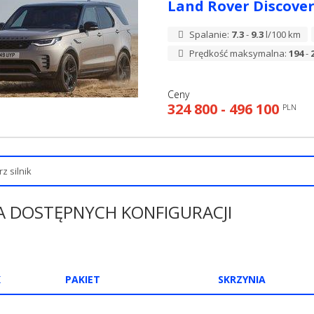
Land Rover Discove
Spalanie:
7.3
-
9.3
l/100 km
Prędkość maksymalna:
194
-
Ceny
324 800 - 496 100
PLN
A DOSTĘPNYCH KONFIGURACJI
K
PAKIET
SKRZYNIA