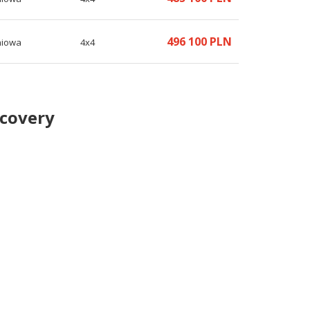
496 100 PLN
niowa
4x4
scovery