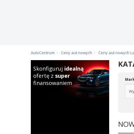
AutoCentrum
Ceny aut nowych
Ceny aut nowych L
KAT
Skonfiguruj
idealną
ofertę z
super
Mar
finansowaniem
NOWY