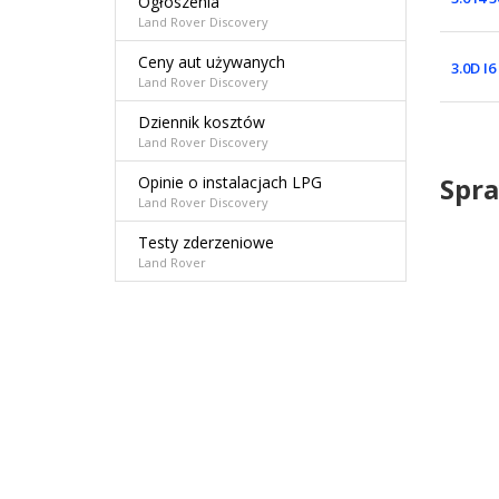
Ogłoszenia
Land Rover Discovery
Ceny aut używanych
3.0D I
Land Rover Discovery
Dziennik kosztów
Land Rover Discovery
Spra
Opinie o instalacjach LPG
Land Rover Discovery
Testy zderzeniowe
Land Rover