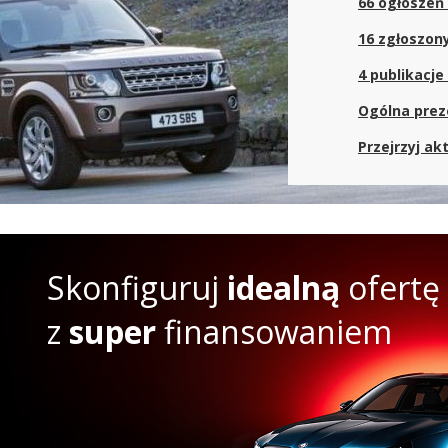
66 ogłoszeń
odać, że w naszej bazie – Katalog Nowych Aut – mamy również ofert
16 zgłoszon
r, Discovery Sport, Range Rover, Range Rover Evoque, Range Rover S
ntów.
4 publikacje
Ogólna prez
Przejrzyj ak
Skonfiguruj
idealną
ofertę
z
super
finansowaniem