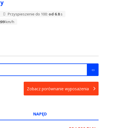
ry
Przyspieszenie do 100:
od 6.8
s
209
km/h
Zobacz porównanie wyposażenia
NAPĘD