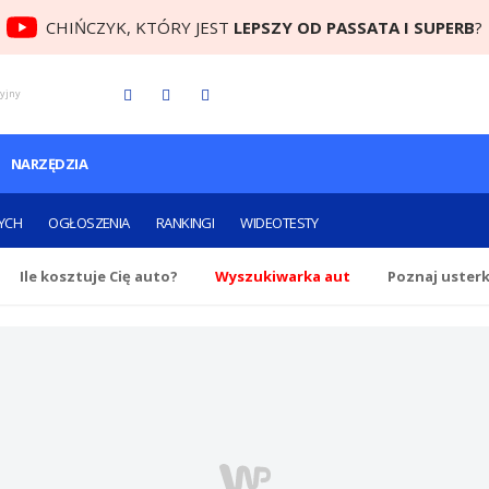
CHIŃCZYK, KTÓRY JEST
LEPSZY OD PASSATA I SUPERB
?
cyjny
NARZĘDZIA
YCH
OGŁOSZENIA
RANKINGI
WIDEOTESTY
Ile
kosztuje Cię
auto?
Wyszukiwarka aut
Poznaj uster