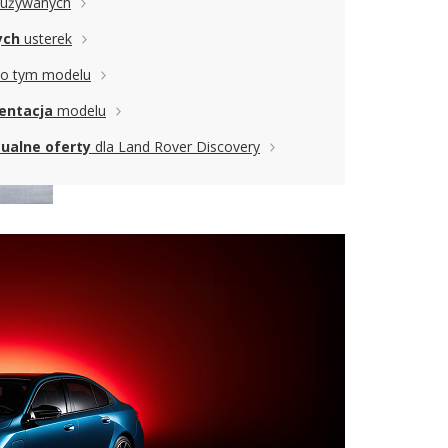
używanych
y, dotyczące pozostałych modeli marki Land Rover:
ych
usterek
port, Range Rover Velar, a także oferty innych
o tym modelu
entacja
modelu
tualne oferty
dla Land Rover Discovery