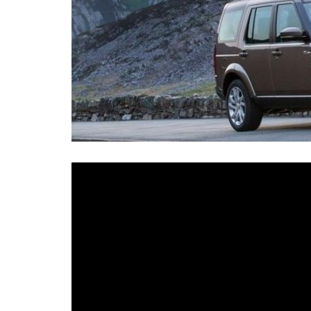
Warto d
Defende
produce