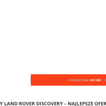
Zobacz 6 aut
od ręki
 LAND ROVER DISCOVERY – NAJLEPSZE OFE