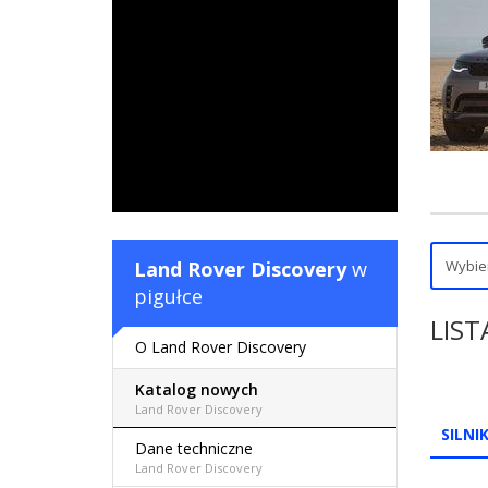
Land Rover Discovery
w
pigułce
LIST
O Land Rover Discovery
Katalog nowych
Land Rover Discovery
SILNI
Dane techniczne
Land Rover Discovery