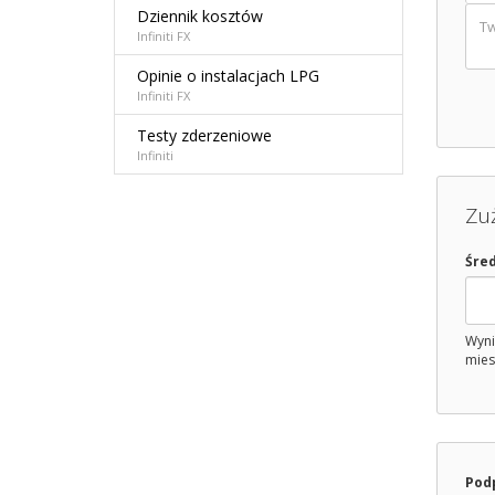
Dziennik kosztów
Infiniti FX
Opinie o instalacjach LPG
Infiniti FX
Testy zderzeniowe
Infiniti
Zuż
Śred
Wyni
mies
Pod