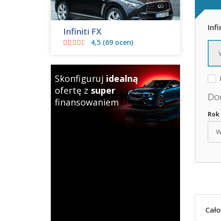
Infi
Infiniti FX
4,5 (69 ocen)
Skonfiguruj
idealną
ofertę z
super
Do
finansowaniem
Rok
Cało