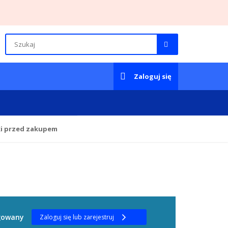
Zaloguj się
ki przed zakupem
ogowany
Zaloguj się lub zarejestruj