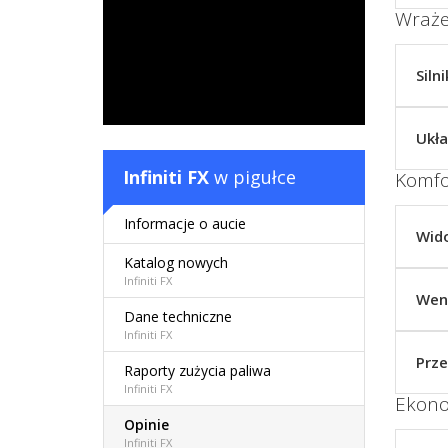
Wraże
Silni
Ukła
Infiniti FX
w pigułce
Komfo
Informacje o aucie
Wid
Katalog nowych
Infiniti FX
Went
Dane techniczne
Infiniti FX
Prze
Raporty zużycia paliwa
Infiniti FX
Ekono
Opinie
Infiniti FX