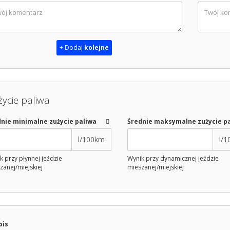
+ Dodaj
kolejne
ycie paliwa
nie minimalne zużycie paliwa
Średnie maksymalne zużycie p
l/100km
l/
k przy płynnej jeździe
Wynik przy dynamicznej jeździe
zanej/miejskiej
mieszanej/miejskiej
pis