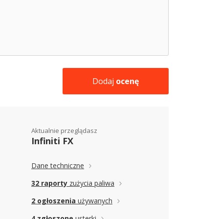
Dodaj
ocenę
Aktualnie przeglądasz
Infiniti FX
Dane techniczne
32 raporty
zużycia paliwa
2 ogłoszenia
używanych
4 zgłoszone
usterki