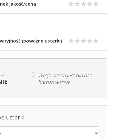
nek jakość/cena
aryjność (poważne usterki)
Twoja ocena jest dla nas
NIE
bardzo ważna!
we usterki