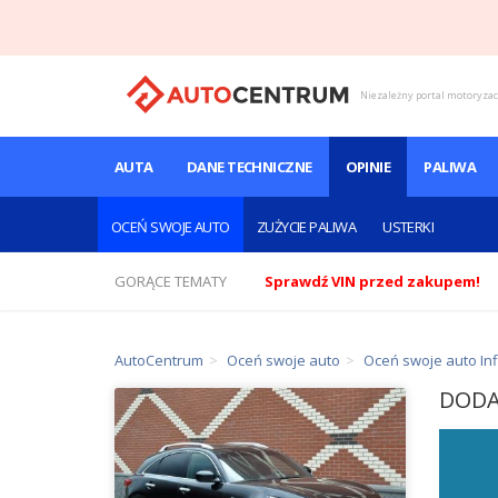
Niezależny portal motoryza
AUTA
DANE TECHNICZNE
OPINIE
PALIWA
OCEŃ SWOJE AUTO
ZUŻYCIE PALIWA
USTERKI
GORĄCE TEMATY
Sprawdź VIN przed zakupem!
AutoCentrum
Oceń swoje auto
Oceń swoje auto Infi
DOD