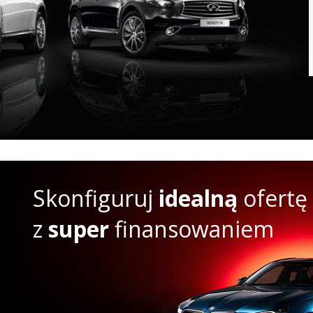
Skonfiguruj
idealną
ofertę
z
super
finansowaniem