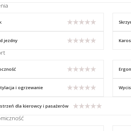
nia
k
Skrzy
d jezdny
Karos
rt
oczność
Ergo
ylacja i ogrzewanie
Wycis
strzeń dla kierowcy i pasażerów
miczność