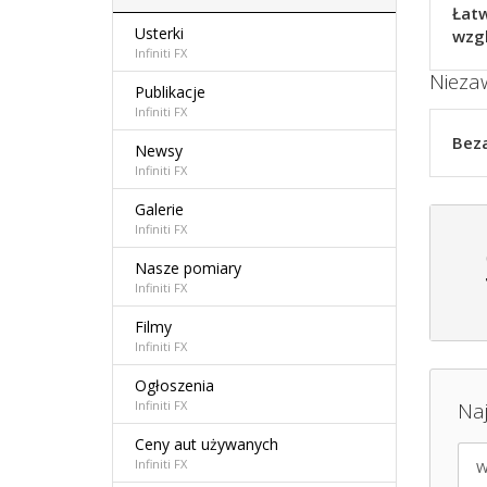
Łatw
Usterki
wzg
Infiniti FX
Nieza
Publikacje
Infiniti FX
Beza
Newsy
Infiniti FX
Galerie
Infiniti FX
Nasze pomiary
Infiniti FX
Filmy
Infiniti FX
Ogłoszenia
Infiniti FX
Na
Ceny aut używanych
Infiniti FX