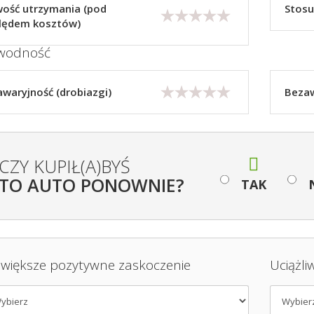
ość utrzymania (pod
Stosu
lędem kosztów)
wodność
waryjność (drobiazgi)
Bezaw
CZY KUPIŁ(A)BYŚ
TO AUTO PONOWNIE?
TAK
jwiększe pozytywne zaskoczenie
Uciążli