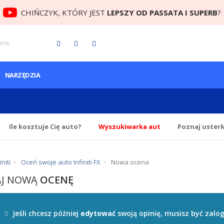
CHIŃCZYK, KTÓRY JEST
LEPSZY OD PASSATA I SUPERB
?
cyjny
NARZĘDZIA
Ile
kosztuje Cię
auto?
Wyszukiwarka aut
Poznaj uster
niti
Oceń swoje auto Infiniti FX
Nowa ocena
AJ NOWĄ
OCENĘ
Jeśli chcesz później
edytować
swoją opinię, musisz być zal