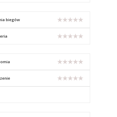
nia biegów
eria
nomia
zenie