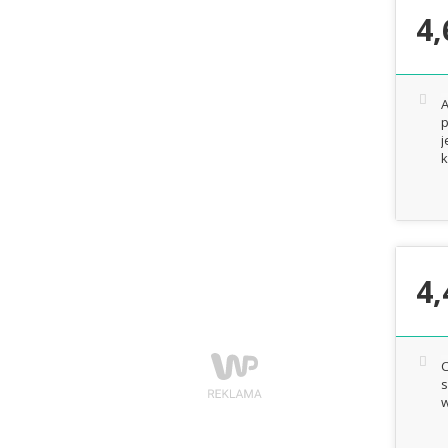
4,
A
p
j
k
4,
C
s
w