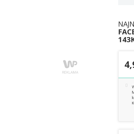
NAJ
FACE
143
4,
W
M
k
K