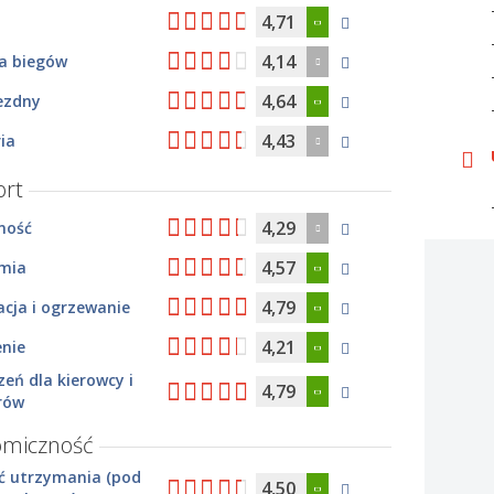
4,71
4,14
ia biegów
4,64
ezdny
4,43
ia
rt
4,29
ność
4,57
mia
4,79
cja i ogrzewanie
4,21
enie
zeń dla kierowcy i
4,79
rów
omiczność
ć utrzymania (pod
4,50