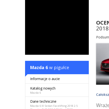
OCE
2018
Podsum
Mazda 6
w pigułce
Informacje o aucie
Katalog nowych
Mazda 6
Całoksz
Dane techniczne
Wraże
Mazda 6 III Sedan Facelifting 2018 2.5