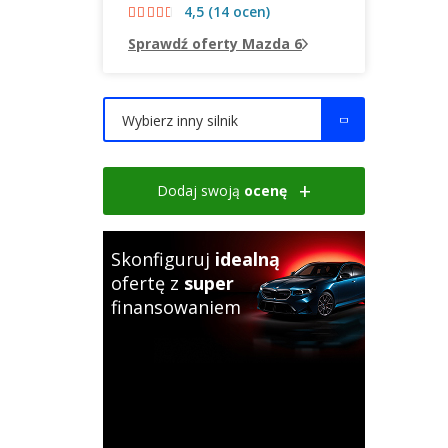
4,5 (14 ocen)
Sprawdź oferty Mazda 6
Wybierz inny silnik
Dodaj swoją
ocenę
Skonfiguruj
idealną
ofertę z
super
finansowaniem