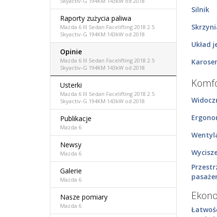
Skyactiv-G 194KM 143kW od 2018
Silnik
Raporty zużycia paliwa
Skrzyn
Mazda 6 III Sedan Facelifting 2018 2.5
Skyactiv-G 194KM 143kW od 2018
Układ j
Opinie
Mazda 6 III Sedan Facelifting 2018 2.5
Karoser
Skyactiv-G 194KM 143kW od 2018
Komfo
Usterki
Mazda 6 III Sedan Facelifting 2018 2.5
Widocz
Skyactiv-G 194KM 143kW od 2018
Ergono
Publikacje
Mazda 6
Wentyla
Newsy
Wycisz
Mazda 6
Przestr
Galerie
pasaże
Mazda 6
Ekon
Nasze pomiary
Mazda 6
Łatwoś