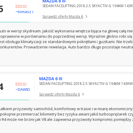
MAZDA 6 III
6
SEDAN FACELIFTING 2018 2.5 SKYACTIV-G 194KM 143
~tomasz chmurowicz
Sprawdź oferty Mazda 6
uto w wersji skydream. Jakość wykonania wnętrza bijąca na głowę całą n
oprawione w porównaniu do poprzedniej wersji. Wyraźnie głośno robi s
est obsługa klimatyzacji ze standardowymi pokrętłami i guzikami. Nie trzeb
onkurentów. Prowadzenie rewelacja. Auto bardzo długo pozostaje neutral
MAZDA 6 III
4
SEDAN FACELIFTING 2018 2.5 SKYACTIV-G 194KM 143KW
~DAWID
Sprawdź oferty Mazda 6
ałkiem przyzwoity samochód, komfortowy w trasie i w miarę ekonomiczny 
pokojnie przemierzać kilometry bez ryzyka awarii jakiś turbosprężarek c
 R4 może nie brzmi jak V8 ale zapewnia przyzwoity kompromis pomiędzy z