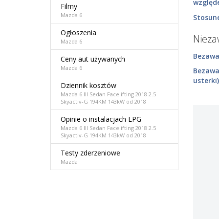
względ
Filmy
Mazda 6
Stosune
Ogłoszenia
Niez
Mazda 6
Bezawar
Ceny aut używanych
Mazda 6
Bezawa
usterki)
Dziennik kosztów
Mazda 6 III Sedan Facelifting 2018 2.5
Skyactiv-G 194KM 143kW od 2018
Opinie o instalacjach LPG
Mazda 6 III Sedan Facelifting 2018 2.5
Skyactiv-G 194KM 143kW od 2018
Testy zderzeniowe
Mazda