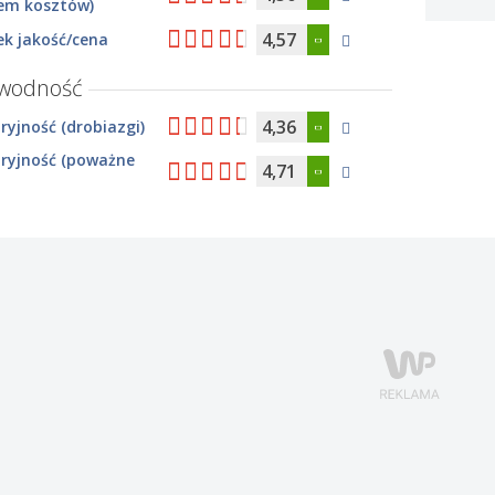
em kosztów)
4,57
k jakość/cena
awodność
4,36
yjność (drobiazgi)
ryjność (poważne
4,71