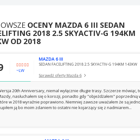
NOWSZE
OCENY MAZDA 6 III SEDAN
LIFTING 2018 2.5 SKYACTIV-G 194KM
KW OD 2018
MAZDA 6 III
9
SEDAN FACELIFTING 2018 2.5 SKYACTIV-G 194KM 143KW
~LW
Sprawdź oferty Mazda 6
ersja 20th Anniversary, niemal wyłącznie długie trasy. Szczerze mówiąc, 
azdy, nasłuchałem się o korozji, ponadto gdy "objeżdżałem" poprzednią w
tóre w 2018 wyraźnie poprawiono. Niemniej zawsze uważałem że są jednocze
upiłem ją bo moim zdaniem to ostatni nie kojarzący się z nadmiarem...