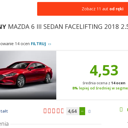
Zobacz 11 aut
od ręki
NY
MAZDA 6 III SEDAN FACELIFTING 2018 
owanie 14 ocen
FILTRUJ
4,53
średnia ocena z
14 ocen
8%
lepiej od średniej w segm
4,64
tałt
nia