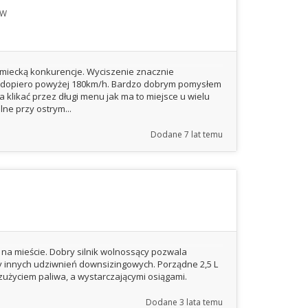
KW
iemiecką konkurencje. Wyciszenie znacznie
ię dopiero powyżej 180km/h. Bardzo dobrym pomysłem
a klikać przez długi menu jak ma to miejsce u wielu
ne przy ostrym...
Dodane
7 lat temu
na mieście. Dobry silnik wolnossący pozwala
zy innych udziwnień downsizingowych. Porządne 2,5 L
użyciem paliwa, a wystarczającymi osiągami.
Dodane
3 lata temu