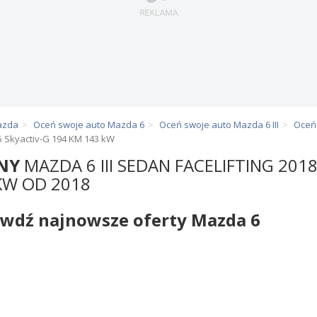
azda
Oceń swoje auto Mazda 6
Oceń swoje auto Mazda 6 III
Oceń 
.5 Skyactiv-G 194 KM 143 kW
NY
MAZDA 6 III SEDAN FACELIFTING 201
KW OD 2018
wdź najnowsze oferty Mazda 6