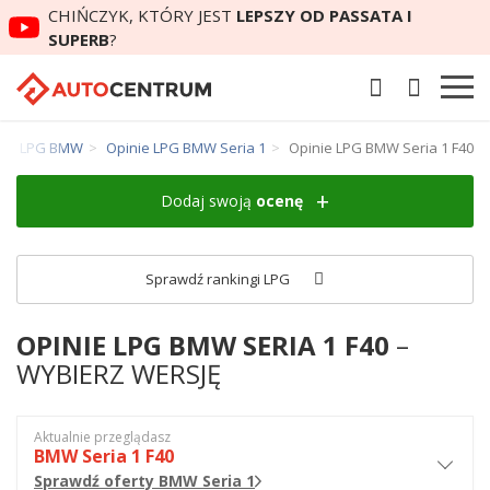
CHIŃCZYK, KTÓRY JEST
LEPSZY OD PASSATA I
SUPERB
?
nie LPG BMW
Opinie LPG BMW Seria 1
Opinie LPG BMW Seria 1 F40
Dodaj swoją
ocenę
Sprawdź rankingi LPG
OPINIE LPG BMW SERIA 1 F40
–
WYBIERZ WERSJĘ
Aktualnie przeglądasz
BMW Seria 1 F40
Sprawdź oferty BMW Seria 1