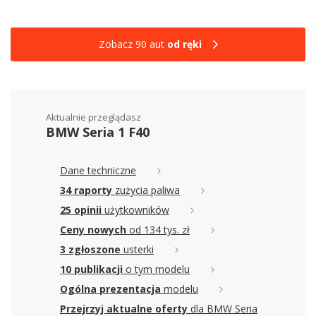
Zobacz 90 aut
od ręki
Aktualnie przeglądasz
BMW Seria 1 F40
Dane techniczne
34 raporty
zużycia paliwa
25 opinii
użytkowników
Ceny nowych
od 134 tys. zł
3 zgłoszone
usterki
10 publikacji
o tym modelu
Ogólna prezentacja
modelu
Przejrzyj aktualne oferty
dla BMW Seria