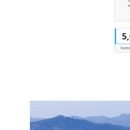
5
m
5
homo