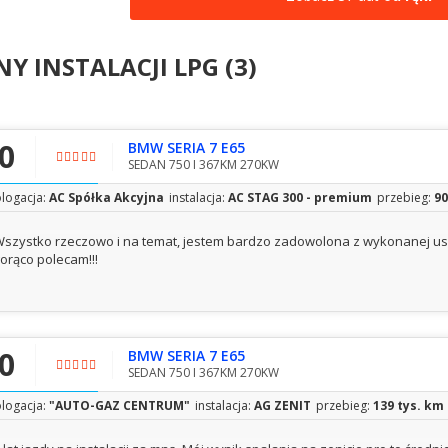
Y INSTALACJI LPG (3)
,0
BMW SERIA 7 E65
SEDAN 750 I 367KM 270KW
logacja:
AC Spółka Akcyjna
instalacja:
AC STAG 300 - premium
przebieg:
90
szystko rzeczowo i na temat, jestem bardzo zadowolona z wykonanej usł
orąco polecam!!!
,0
BMW SERIA 7 E65
SEDAN 750 I 367KM 270KW
logacja:
"AUTO-GAZ CENTRUM"
instalacja:
AG ZENIT
przebieg:
139 tys. km