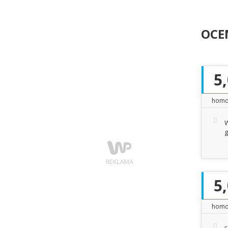
OCEN
5
homo
W
g
5
homo