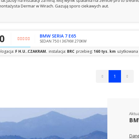
 lat jazdy na instalacji za mną. Mój wynik spalania na zenicie pro to średnio
ontażysta Dermar w Wirach. Gazują sporo ciekawych aut.
,0
BMW SERIA 7 E65
SEDAN 750 I 367KM 270KW
logacja:
F H.U..CZAKRAM.
instalacja:
BRC
przebieg:
160 tys. km
użytkowana 
1
Aktu
BMW
Dane