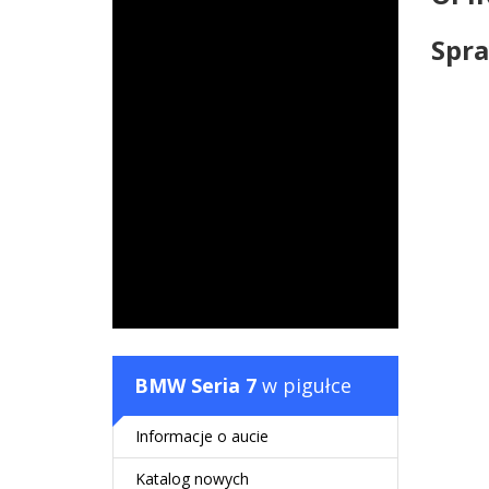
Spra
BMW Seria 7
w pigułce
Informacje o aucie
Katalog nowych