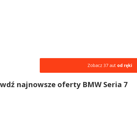
Zobacz 37 aut
od ręki
wdź najnowsze oferty BMW Seria 7