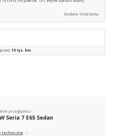
 15 l LPG. Pb palił ok. 13 l. Wynik bardzo dobry,
Dodane
10 lat temu
przez:
10 tys. km
alnie przeglądasz
 Seria 7 E65 Sedan
 techniczne