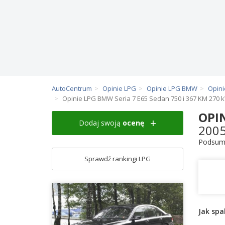
AutoCentrum
Opinie LPG
Opinie LPG BMW
Opini
Opinie LPG BMW Seria 7 E65 Sedan 750 i 367 KM 270 
OPI
Dodaj swoją
ocenę
200
Podsumo
Sprawdź rankingi LPG
Jak spa