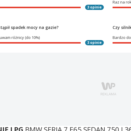
Raz na rok
3 opinie
tąpił spadek mocy na gazie?
Czy siln
uwam różnicy (do 10%)
Bardzo do
3 opinie
NIE LPG
BMW SERIA 7 E65 SEDAN 750 I 