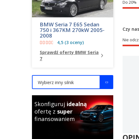
Do 20%
BMW Seria 7 E65 Sedan
Czy nas
750 i 367KM 270kW 2005-
2008
Nie odcz
4,5 (3 oceny)
Sprawdź oferty BMW Seria
7
Wybierz inny silnik
Skonfiguruj
idealną
ofertę z
super
finansowaniem
OPI