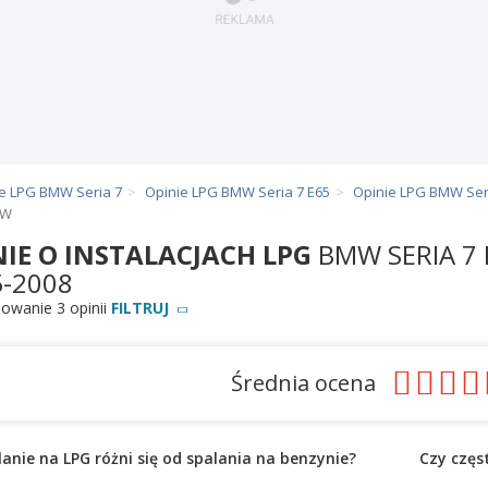
e LPG BMW Seria 7
Opinie LPG BMW Seria 7 E65
Opinie LPG BMW Ser
kW
NIE O INSTALACJACH LPG
BMW SERIA 7 
5-2008
wanie 3 opinii
FILTRUJ
Średnia ocena
lanie na LPG różni się od spalania na benzynie?
Czy częs