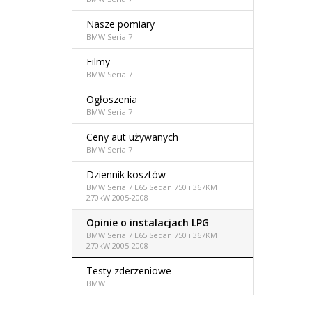
Nasze pomiary
BMW Seria 7
Filmy
BMW Seria 7
Ogłoszenia
BMW Seria 7
Ceny aut używanych
BMW Seria 7
Dziennik kosztów
BMW Seria 7 E65 Sedan 750 i 367KM
270kW 2005-2008
Opinie o instalacjach LPG
BMW Seria 7 E65 Sedan 750 i 367KM
270kW 2005-2008
Testy zderzeniowe
BMW