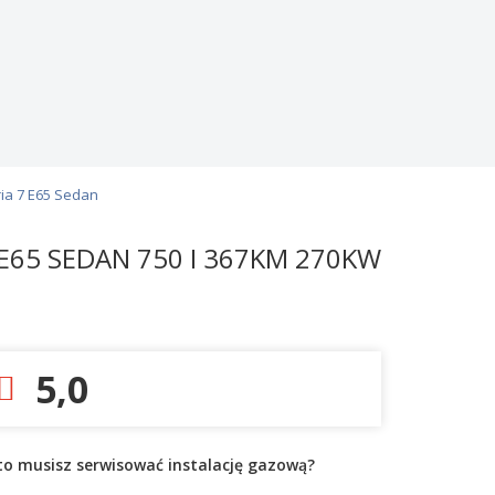
ia 7 E65 Sedan
E65 SEDAN 750 I 367KM 270KW
5,0
to musisz serwisować instalację gazową?