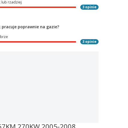
 lub rzadziej
3 opinie
ik pracuje poprawnie na gazie?
brze
3 opinie
367KM 270KW 2005-2008