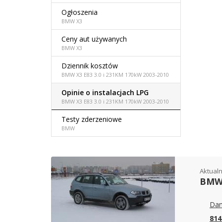
Ogłoszenia
BMW X3
Ceny aut używanych
BMW X3
Dziennik kosztów
BMW X3 E83 3.0 i 231KM 170kW 2003-2010
Opinie o instalacjach LPG
BMW X3 E83 3.0 i 231KM 170kW 2003-2010
Testy zderzeniowe
BMW
Aktualn
BMW 
Dan
814