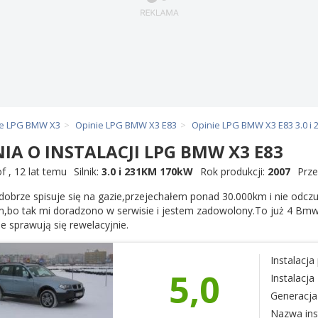
ie LPG BMW X3
Opinie LPG BMW X3 E83
Opinie LPG BMW X3 E83 3.0 i
NIA O INSTALACJI LPG BMW X3 E83
of
,
12 lat temu
Silnik:
3.0 i 231KM 170kW
Rok produkcji:
2007
Prze
dobrze spisuje się na gazie,przejechałem ponad 30.000km i nie odc
,bo tak mi doradzono w serwisie i jestem zadowolony.To już 4 Bmw m
e sprawują się rewelacyjnie.
Instalacj
5,0
Instalacj
Generacja 
Nazwa inst