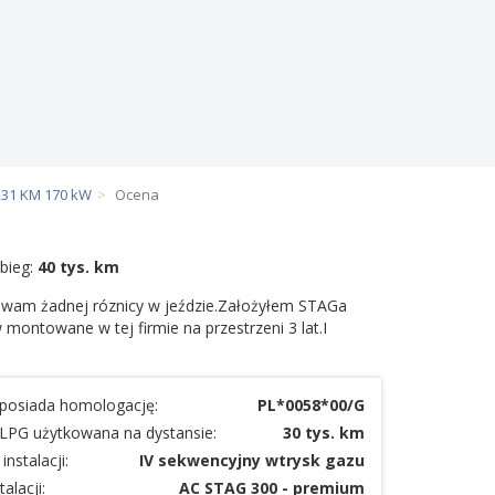
 231 KM 170 kW
Ocena
bieg:
40 tys. km
zuwam żadnej róznicy w jeździe.Założyłem STAGa
ontowane w tej firmie na przestrzeni 3 lat.I
a posiada homologację:
PL*0058*00/G
a LPG użytkowana na dystansie:
30 tys. km
instalacji:
IV sekwencyjny wtrysk gazu
alacji:
AC STAG 300 - premium