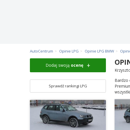
AutoCentrum
Opinie LPG
Opinie LPG BMW
Opin
OPI
Dodaj swoją
ocenę
Krzyszt
Bardzo 
Sprawdź rankingi LPG
Premium
wszystki