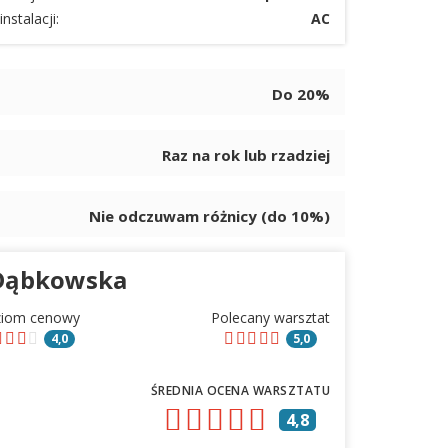
instalacji:
AC
Do 20%
Raz na rok lub rzadziej
Nie odczuwam różnicy (do 10%)
 Dąbkowska
ziom cenowy
Polecany warsztat
4,0
5,0
ŚREDNIA OCENA WARSZTATU
4,8