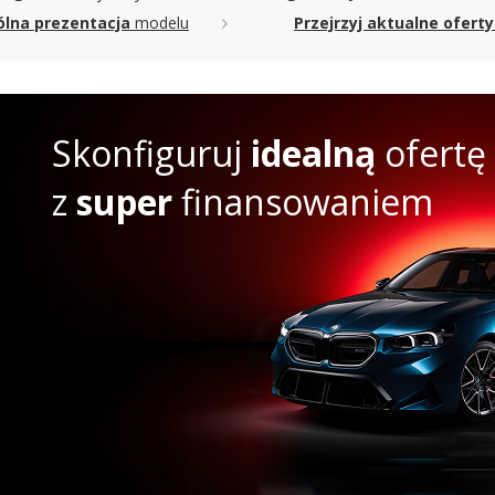
lna prezentacja
modelu
Przejrzyj aktualne oferty
Skonfiguruj
idealną
ofertę
z
super
finansowaniem