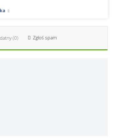
ska
Zgłoś spam
datny (
0
)