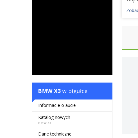
Zobac
BMW X3
w pigułce
Informacje o aucie
Katalog nowych
BMW X3
Dane techniczne