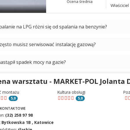
Ocena średnia
Właściciel 
palanie na LPG różni się od spalania na benzynie?
często musisz serwisować instalację gazową?
nastąpił spadek mocy na gazie?
ena warsztatu - MARKET-POL Jolanta
ć montażu
Kultura obsługi
Po
5,0
5,0
 KONTAKTOWE
on:
(32) 258 97 98
:
Bytkowska 1B , Katowice
wództwo:
śląskie