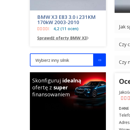
BMW X3 E83 3.0 i 231KM
170kW 2003-2010
Jak s
4,2 (11 ocen)
Sprawdź oferty BMW X3
Czy 
Wybierz inny silnik
Czy 
Oc
Skonfiguruj
idealną
ofertę z
super
Jakoś
finansowaniem
DANE
Telef
Adres
Woje