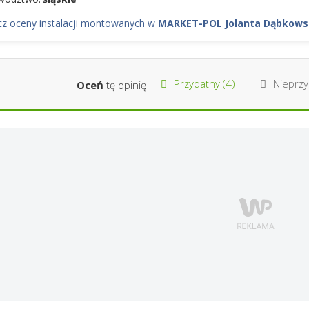
z oceny instalacji montowanych w
MARKET-POL Jolanta Dąbkow
Przydatny (
4
)
Nieprzy
Oceń
tę opinię