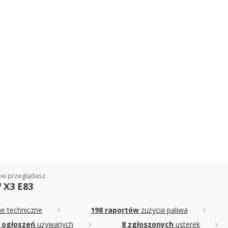
ie przeglądasz
X3 E83
e techniczne
198 raportów
zużycia paliwa
 ogłoszeń
używanych
8 zgłoszonych
usterek