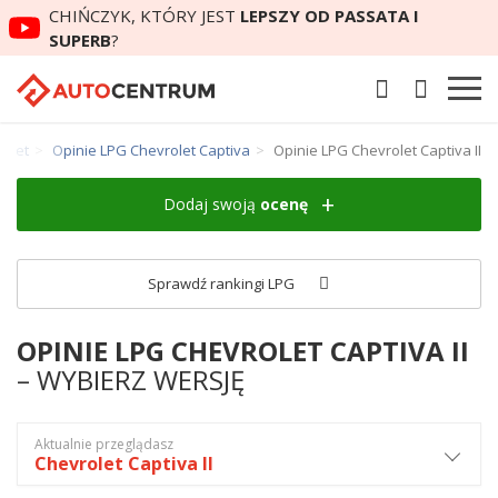
CHIŃCZYK, KTÓRY JEST
LEPSZY OD PASSATA I
SUPERB
?
rolet
Opinie LPG Chevrolet Captiva
Opinie LPG Chevrolet Captiva II
Dodaj swoją
ocenę
Sprawdź rankingi LPG
OPINIE LPG CHEVROLET CAPTIVA II
– WYBIERZ WERSJĘ
Aktualnie przeglądasz
Chevrolet Captiva II