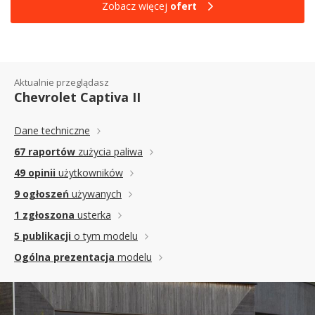
Zobacz więcej
ofert
Aktualnie przeglądasz
Chevrolet Captiva II
Dane techniczne
67 raportów
zużycia paliwa
49 opinii
użytkowników
9 ogłoszeń
używanych
1 zgłoszona
usterka
5 publikacji
o tym modelu
Ogólna prezentacja
modelu