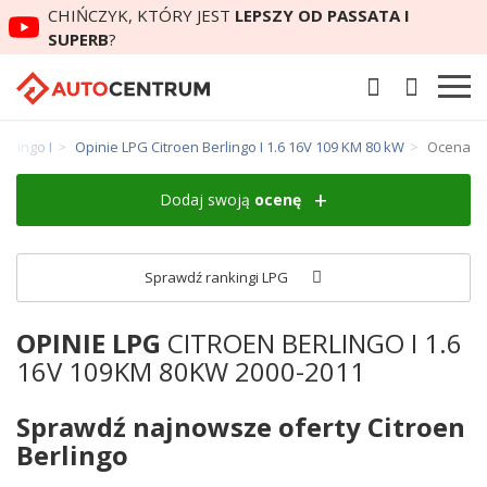
CHIŃCZYK, KTÓRY JEST
LEPSZY OD PASSATA I
SUPERB
?
erlingo I
Opinie LPG Citroen Berlingo I 1.6 16V 109 KM 80 kW
Ocena
Dodaj swoją
ocenę
Sprawdź rankingi LPG
OPINIE LPG
CITROEN BERLINGO I 1.6
16V 109KM 80KW 2000-2011
Sprawdź najnowsze oferty Citroen
Berlingo