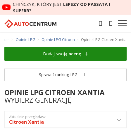
CHIŃCZYK, KTÓRY JEST
LEPSZY OD PASSATA I
SUPERB
?
ntrum
Opinie LPG
Opinie LPG Citroen
Opinie LPG Citroen Xantia
Dodaj swoją
ocenę
Sprawdź rankingi LPG
OPINIE LPG CITROEN XANTIA
–
WYBIERZ GENERACJĘ
Aktualnie przeglądasz
Citroen Xantia