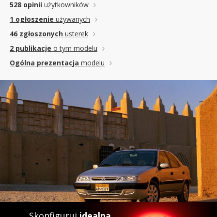
528 opinii
użytkowników
1 ogłoszenie
używanych
46 zgłoszonych
usterek
2 publikacje
o tym modelu
Ogólna prezentacja
modelu
Skonfiguruj
idealną