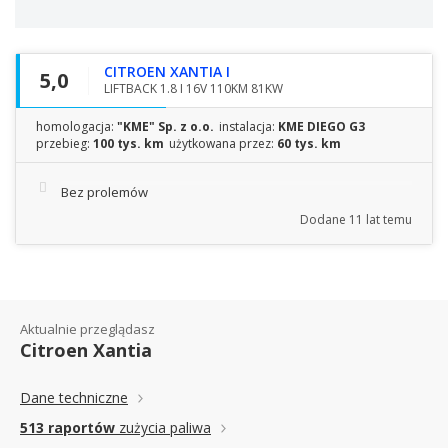
CITROEN XANTIA I
5,0
LIFTBACK 1.8 I 16V 110KM 81KW
homologacja:
"KME" Sp. z o.o.
instalacja:
KME DIEGO G3
przebieg:
100 tys. km
użytkowana przez:
60 tys. km
Bez prolemów
Dodane
11 lat temu
Aktualnie przeglądasz
Citroen Xantia
Dane techniczne
513 raportów
zużycia paliwa