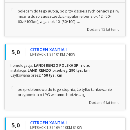
polecam do tego autka, bo przy dzisiejszych cenach paliw
mozna duzo zaoszczedzic - spalanie benz ok 12l (50-
60zl/100km), a gaz ok 10l (30/100) -...
Dodane
15 lat temu
CITROEN XANTIA I
5,0
LIFTBACK 1.8 I 101KM 74KW
homologacja:
LANDI RENZO POLSKA SP. z o.o.
instalacja:
LANDIRENZO
przebieg:
290 tys. km
użytkowana przez:
150 tys. km
bezproblemowa do tego stopnia, że tylko tankowanie
przypomina o LPG w samochodzie... :)_
Dodane
6 lat temu
CITROEN XANTIA I
5,0
LIFTBACK 1.8 I 16V 110KM 81KW