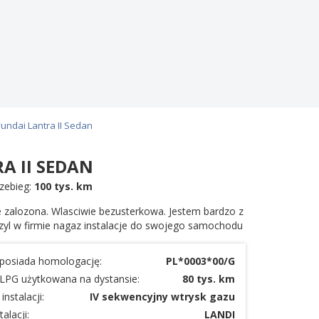
undai Lantra II Sedan
A II SEDAN
zebieg:
100 tys. km
nie zalozona. Wlasciwie bezusterkowa. Jestem bardzo z
ozyl w firmie nagaz instalacje do swojego samochodu
a posiada homologację:
PL*0003*00/G
a LPG użytkowana na dystansie:
80 tys. km
instalacji:
IV sekwencyjny wtrysk gazu
alacji:
LANDI