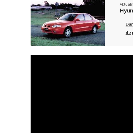
Aktualn
Hyun
Dan
4 z