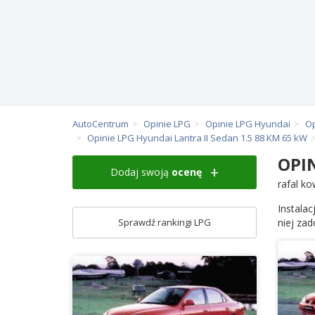
AutoCentrum
Opinie LPG
Opinie LPG Hyundai
Op
Opinie LPG Hyundai Lantra II Sedan 1.5 88 KM 65 kW
OPI
Dodaj swoją
ocenę
rafal ko
Instalac
Sprawdź rankingi LPG
niej za