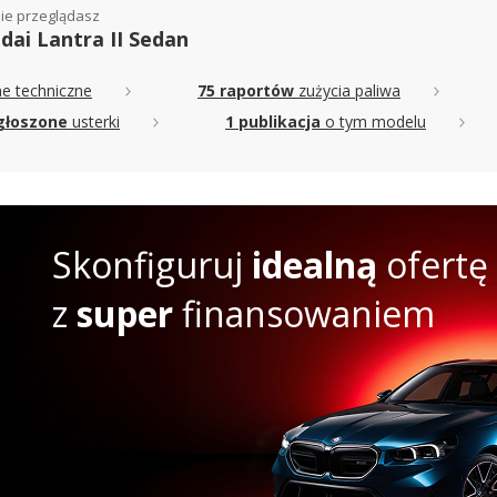
ie przeglądasz
dai Lantra II Sedan
e techniczne
75 raportów
zużycia paliwa
głoszone
usterki
1 publikacja
o tym modelu
Skonfiguruj
idealną
ofertę
z
super
finansowaniem