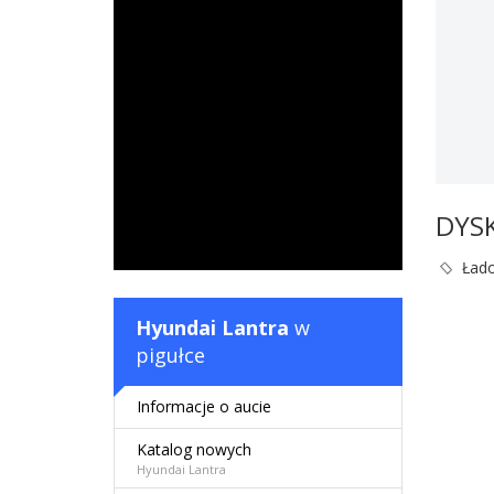
DYS
Łado
Hyundai Lantra
w
pigułce
Informacje o aucie
Katalog nowych
Hyundai Lantra