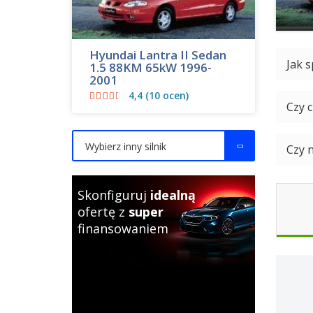
Hyundai Lantra II Sedan
Jak s
1.5 88KM 65kW 1996-
2001
4,4 (10 ocen)
Czy 
Wybierz inny silnik
Czy 
Skonfiguruj
idealną
ofertę z
super
finansowaniem