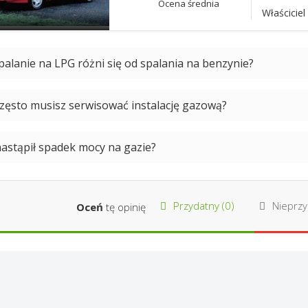
Ocena średnia
Właściciel 
palanie na LPG różni się od spalania na benzynie?
często musisz serwisować instalację gazową?
nastąpił spadek mocy na gazie?
Przydatny (
0
)
Nieprzy
Oceń
tę opinię