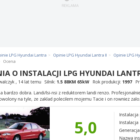
inie LPG Hyundai Lantra
Opinie LPG Hyundai Lantra II
Opinie LPG Hy
Ocena
NIA O INSTALACJI LPG HYUNDAI LANTR
walczyk
,
14 lat temu
Silnik:
1.5 88KM 65kW
Rok produkcji:
1997
Pr
ja bardzo dobra. Landi/lsi-nsi z reduktorem landi renzo. Profesjonal
dowolony na tyle, ze zaklad polecilem mojemu Tacie i on rowniez zal
Instalacj
5,0
Instalacj
Generacja 
Nazwa inst