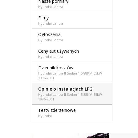
Nasze pomiary
Hyundai Lantra
Filmy
Hyundai Lantra
Ogłoszenia
Hyundai Lantra
Ceny aut używanych
Hyundai Lantra
Dziennik kosztów
Hyundai Lantra II Sedan 1.5 88KM 65kW
1996-2001
Opinie o instalacjach LPG
Hyundai Lantra II Sedan 1.5 88KM 65kW
1996-2001
Testy zderzeniowe
Hyundai