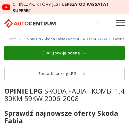
CHIŃCZYK, KTÓRY JEST
LEPSZY OD PASSATA I
SUPERB
?
ia I Kombi
Opinie LPG Skoda Fabia I Kombi 1.4 80 KM 59 kW
Ocena
Dodaj swoją
ocenę
Sprawdź rankingi LPG
OPINIE LPG
SKODA FABIA I KOMBI 1.4
80KM 59KW 2006-2008
Sprawdź najnowsze oferty Skoda
Fabia