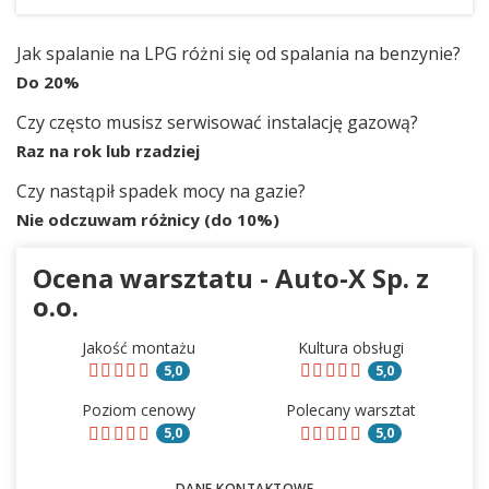
Jak spalanie na LPG różni się od spalania na benzynie?
Do 20%
Czy często musisz serwisować instalację gazową?
Raz na rok lub rzadziej
Czy nastąpił spadek mocy na gazie?
Nie odczuwam różnicy (do 10%)
Ocena warsztatu - Auto-X Sp. z
o.o.
Jakość montażu
Kultura obsługi
5,0
5,0
Poziom cenowy
Polecany warsztat
5,0
5,0
DANE KONTAKTOWE