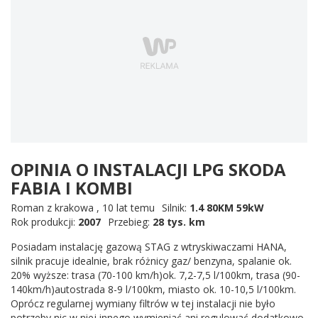
OPINIA O INSTALACJI LPG SKODA
FABIA I KOMBI
Roman z krakowa
,
10 lat temu
Silnik:
1.4 80KM 59kW
Rok produkcji:
2007
Przebieg:
28 tys. km
Posiadam instalację gazową STAG z wtryskiwaczami HANA,
silnik pracuje idealnie, brak różnicy gaz/ benzyna, spalanie ok.
20% wyższe: trasa (70-100 km/h)ok. 7,2-7,5 l/100km, trasa (90-
140km/h)autostrada 8-9 l/100km, miasto ok. 10-10,5 l/100km.
Oprócz regularnej wymiany filtrów w tej instalacji nie było
potrzeby nic w niej innego wymieniać ani regulować dodatkowo