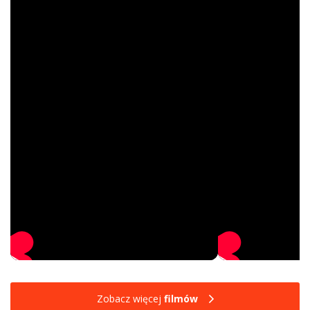
Zobacz więcej
filmów