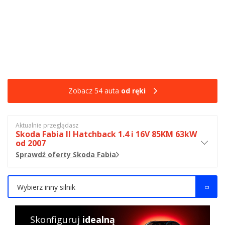
Zobacz 54 auta
od ręki
Aktualnie przeglądasz
Skoda Fabia II Hatchback 1.4 i 16V 85KM 63kW
od 2007
Sprawdź oferty Skoda Fabia
Wybierz inny silnik
Skonfiguruj
idealną