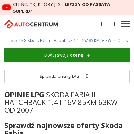
CHIŃCZYK, KTÓRY JEST
LEPSZY OD PASSATA I
SUPERB
?
k
Opinie LPG Skoda Fabia II Hatchback 1.4 i 16V 85 KM 63 kW
Ocena
Dodaj swoją
ocenę
Sprawdź rankingi LPG
OPINIE LPG
SKODA FABIA II
HATCHBACK 1.4 I 16V 85KM 63KW
OD 2007
Sprawdź najnowsze oferty Skoda
Fabia