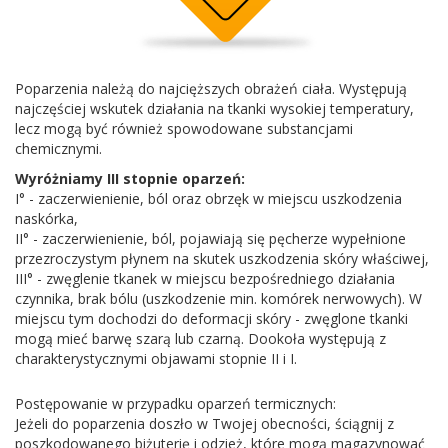
Poparzenia należą do najcięższych obrażeń ciała. Występują
najczęściej wskutek działania na tkanki wysokiej temperatury,
lecz mogą być również spowodowane substancjami
chemicznymi.
Wyróżniamy III stopnie oparzeń:
I° - zaczerwienienie, ból oraz obrzęk w miejscu uszkodzenia
naskórka,
II° - zaczerwienienie, ból, pojawiają się pęcherze wypełnione
przezroczystym płynem na skutek uszkodzenia skóry właściwej,
III° - zwęglenie tkanek w miejscu bezpośredniego działania
czynnika, brak bólu (uszkodzenie min. komórek nerwowych). W
miejscu tym dochodzi do deformacji skóry - zwęglone tkanki
mogą mieć barwę szarą lub czarną. Dookoła występują z
charakterystycznymi objawami stopnie II i I.
Postępowanie w przypadku oparzeń termicznych:
Jeżeli do poparzenia doszło w Twojej obecności, ściągnij z
poszkodowanego biżuterię i odzież, które mogą magazynować