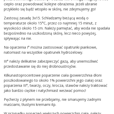
ciepło oraz powodować kolejne obrażenia. Jeżeli ubranie
przykleiło się bądź wtopiło w skórę, nie zdejmujemy go!
Zastosuj zasadę 3x15. Schładzamy bieżącą wodą o
temperaturze około 15°C, przez co najmniej 15 minut, z
wysokości około 15 cm. Należy pamiętać, aby woda nie spadała
bezpośrednio na uszkodzoną skórę, lecz nieco powyżej,
spływając na nie.
Na oparzenia I° można zastosować opatrunki piankowe,
natomiast na wszystkie opatrunek hydrożelowy.
III° należy delikatnie zabezpieczyć gazą, aby uniemożliwić
przedostawanie się do niej drobnoustrojów.
Kilkunastoprocentowe poparzenie ciała (powierzchnia dłoni
poszkodowanego to około 1% powierzchni jego ciała) oraz:
poparzenia III°, twarzy, oczy, krocza, stawów należy traktować
jako bardzo ciężkie i natychmiast wezwać pomoc!
Pęcherzy z płynem nie przebijamy, nie smarujemy żadnymi
maściami, tłustymi kremami itp.
W przypadku poparzeń większych powierzchni ciała, należy