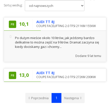
Sortuj według:
AUDI TT 8J
10,1
PB
COUPE FACELIFTING 2.0 TFSI 211KM 155KW
Po dużym mieście około 10 litrów, jak jeździmy bardzo
delikatnie to można zejść na 9 litrów. Dramat zaczyna się
kiedy dociskamy gaz i chcemy...
Dodane
9 lat temu
AUDI TT 8J
13,0
PB
COUPE FACELIFTING 2.0 TFSI 272KM 200KW
1
Poprzednia
Następna