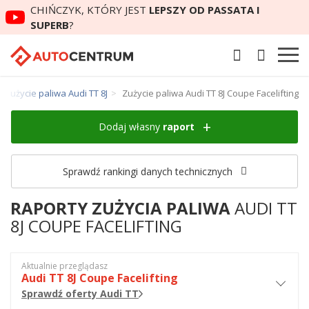
CHIŃCZYK, KTÓRY JEST
LEPSZY OD PASSATA I
SUPERB
?
Zużycie paliwa Audi TT 8J
Zużycie paliwa Audi TT 8J Coupe Facelifting
Dodaj własny
raport
Sprawdź rankingi danych technicznych
RAPORTY ZUŻYCIA PALIWA
AUDI TT
8J COUPE FACELIFTING
Aktualnie przeglądasz
Audi TT 8J Coupe Facelifting
Sprawdź oferty Audi TT