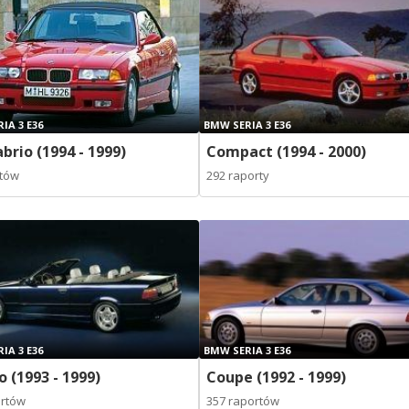
IA 3 E36
BMW SERIA 3 E36
brio (1994 - 1999)
Compact (1994 - 2000)
rtów
292 raporty
IA 3 E36
BMW SERIA 3 E36
o (1993 - 1999)
Coupe (1992 - 1999)
ortów
357 raportów