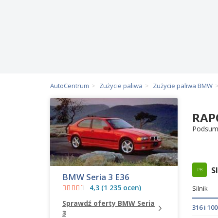
AutoCentrum
Zużycie paliwa
Zużycie paliwa BMW
RAP
Podsum
S
PB
BMW Seria 3 E36
4,3 (1 235 ocen)
Silnik
Sprawdź oferty BMW Seria
316 i 1
3