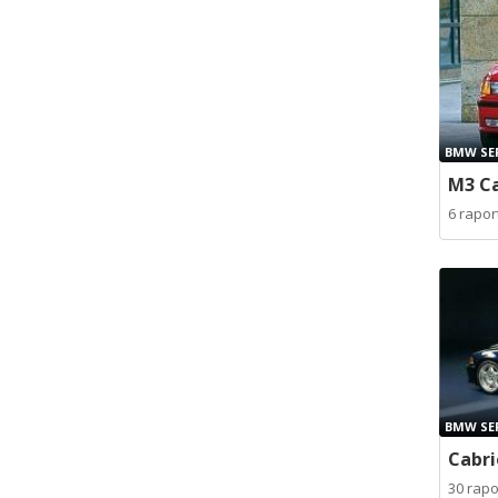
BMW SER
M3 Ca
6 rapo
BMW SER
Cabri
30 rap