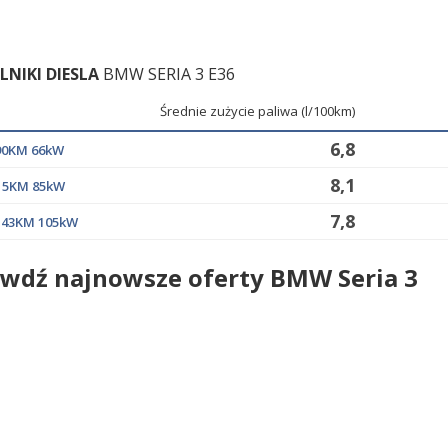
ILNIKI DIESLA
BMW SERIA 3 E36
Średnie zużycie paliwa (l/100km)
6,8
 90KM 66kW
8,1
115KM 85kW
7,8
 143KM 105kW
wdź najnowsze oferty BMW Seria 3