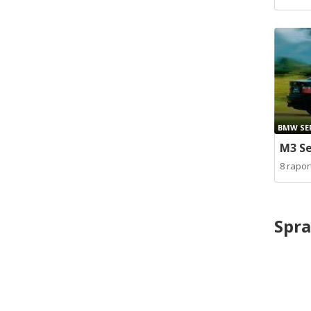
BMW SER
M3 Se
8 rapo
Spra