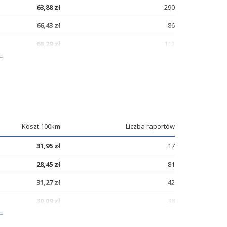
63,88 zł
290
66,43 zł
86
68,29 zł
112
69,83 zł
106
Koszt 100km
Liczba raportów
31,95 zł
17
28,45 zł
81
31,27 zł
42
30,09 zł
38
31,15 zł
42