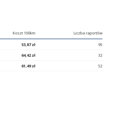
Koszt 100km
Liczba raportów
53,87 zł
95
64,42 zł
32
61,49 zł
52