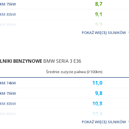
8,7
02KM 75kW
9,1
13KM 83kW
9,3
15KM 85kW
POKAŻ WIĘCEJ SILNIKÓW
9,5
140KM 103kW
ILNIKI BENZYNOWE
BMW SERIA 3 E36
Średnie zużycie paliwa (l/100km)
11,0
00KM 74kW
9,8
02KM 75kW
10,8
13KM 83kW
10,4
15KM 85kW
POKAŻ WIĘCEJ SILNIKÓW
10,7
140KM 103kW