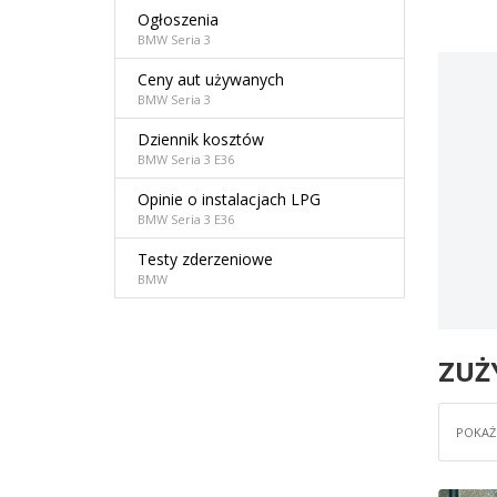
Ogłoszenia
BMW Seria 3
Ceny aut używanych
BMW Seria 3
Dziennik kosztów
BMW Seria 3 E36
Opinie o instalacjach LPG
BMW Seria 3 E36
Testy zderzeniowe
BMW
ZUŻ
POKAŻ 