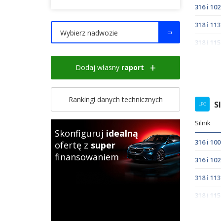
316 i 1
318 i 1
Wybierz nadwozie
318 i 1
318 is 
Dodaj własny
raport
Rankingi danych technicznych
S
LPG
Silnik
Skonfiguruj
idealną
316 i 1
ofertę z
super
finansowaniem
316 i 1
318 i 1
318 i 1
318 is 