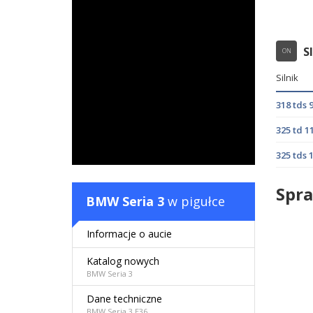
S
ON
Silnik
318 tds
325 td 
325 tds
Spra
BMW Seria 3
w pigułce
Informacje o aucie
Katalog nowych
BMW Seria 3
Dane techniczne
BMW Seria 3 E36