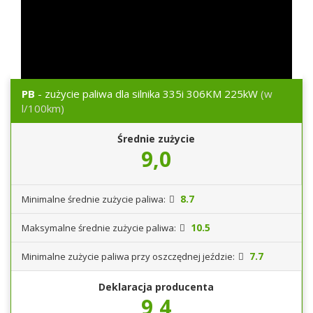
PB
- zużycie paliwa dla silnika 335i 306KM 225kW
(w
l/100km)
Średnie zużycie
9,0
8.7
Minimalne średnie zużycie paliwa:
10.5
Maksymalne średnie zużycie paliwa:
7.7
Minimalne zużycie paliwa przy oszczędnej jeździe:
Deklaracja producenta
9,4