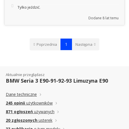
Tylko jeździć.
Dodane
8 lat temu
1
Poprzednia
Następna
Aktualnie przeglądasz
BMW Seria 3 E90-91-92-93 Limuzyna E90
Dane techniczne
245 opinii
użytkowników
871 ogłoszeń
używanych
20 zgłoszonych
usterek
33 publikacje
o tym modelu