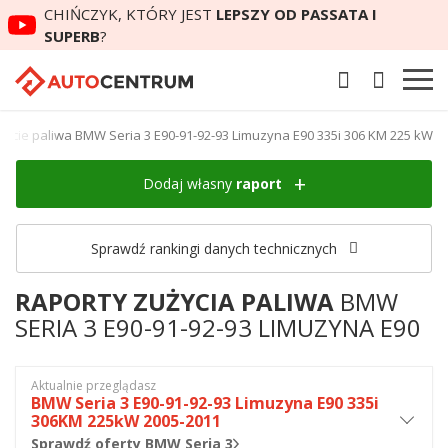
CHIŃCZYK, KTÓRY JEST
LEPSZY OD PASSATA I
SUPERB
?
życie paliwa BMW Seria 3 E90-91-92-93 Limuzyna E90 335i 306 KM 225 kW
Dodaj własny
raport
Sprawdź rankingi danych technicznych
RAPORTY ZUŻYCIA PALIWA
BMW
SERIA 3 E90-91-92-93 LIMUZYNA E90
Aktualnie przeglądasz
BMW Seria 3 E90-91-92-93 Limuzyna E90 335i
306KM 225kW 2005-2011
Sprawdź oferty BMW Seria 3