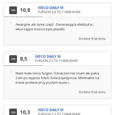
IVECO DAILY III
10,8
ON
FURGON 2.8 TD 110KM 81KW
Awaryjne ale tanie część . Denerwująca elektryka i
wkurzające trzeszczące plastiki.
Dodane
8 lat temu
IVECO DAILY III
8,5
ON
FURGON 2.3 TD 116KM 85KW
Mam male iveco furgon. Oznaczen nie znam ale paka
2.6m po wyjeciu foteli i kola pojedyncze. Minimalne na
trasie podane przy pustym aucie i...
Dodane
8 lat temu
IVECO DAILY III
10,3
ON
FURGON 2.3 TD 116KM 85KW