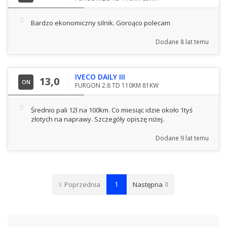
Bardzo ekonomiczny silnik. Goroąco polecam
Dodane
8 lat temu
IVECO DAILY III
13,0
ON
FURGON 2.8 TD 110KM 81KW
Średnio pali 12l na 100km. Co miesiąc idzie około 1tyś
złotych na naprawy. Szczegóły opiszę niżej.
Dodane
9 lat temu
1
Poprzednia
Następna