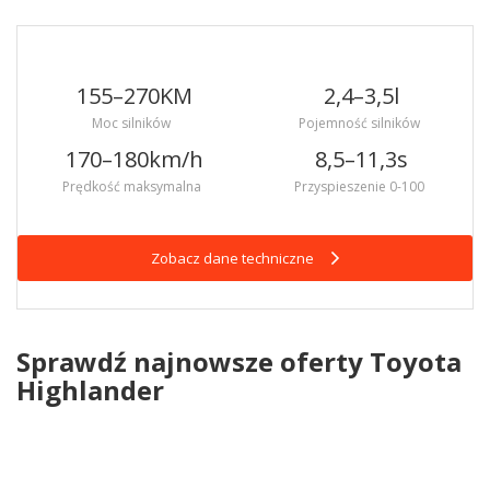
155–270
KM
2,4–3,5
l
Moc silników
Pojemność silników
170–180
km/h
8,5–11,3
s
Prędkość maksymalna
Przyspieszenie 0-100
Zobacz dane techniczne
Sprawdź najnowsze oferty Toyota
Highlander