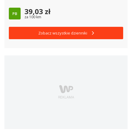
39,03
zł
PB
za 100 km
Zobacz wszystkie dzienniki