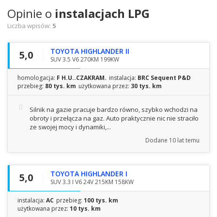
Opinie o
instalacjach LPG
Liczba wpisów:
5
TOYOTA HIGHLANDER II
5,0
SUV 3.5 V6 270KM 199KW
homologacja:
F H.U..CZAKRAM.
instalacja:
BRC Sequent P&D
przebieg:
80 tys. km
użytkowana przez:
30 tys. km
Silnik na gazie pracuje bardzo równo, szybko wchodzi na
obroty i przełącza na gaz. Auto praktycznie nic nie straciło
ze swojej mocy i dynamiki,...
Dodane
10 lat temu
TOYOTA HIGHLANDER I
5,0
SUV 3.3 I V6 24V 215KM 158KW
instalacja:
AC
przebieg:
100 tys. km
użytkowana przez:
10 tys. km