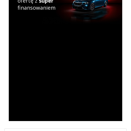
ofertę z
super
finansowaniem