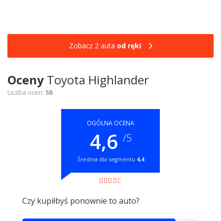
Zobacz 2 auta
od ręki
Oceny
Toyota Highlander
Liczba ocen:
58
OGÓLNA OCENA
4,6
/5
Średnia dla segmentu
4,4
Czy kupiłbyś ponownie to auto?