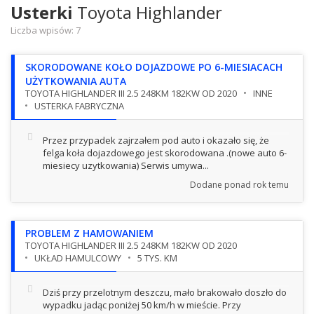
Usterki
Toyota Highlander
Liczba wpisów:
7
SKORODOWANE KOŁO DOJAZDOWE PO 6-MIESIACACH
UŻYTKOWANIA AUTA
TOYOTA HIGHLANDER III 2.5 248KM 182KW OD 2020
INNE
USTERKA FABRYCZNA
Przez przypadek zajrzałem pod auto i okazało się, że
felga koła dojazdowego jest skorodowana .(nowe auto 6-
miesiecy uzytkowania) Serwis umywa...
Dodane
ponad rok temu
PROBLEM Z HAMOWANIEM
TOYOTA HIGHLANDER III 2.5 248KM 182KW OD 2020
UKŁAD HAMULCOWY
5 TYS. KM
Dziś przy przelotnym deszczu, mało brakowało doszło do
wypadku jadąc poniżej 50 km/h w mieście. Przy