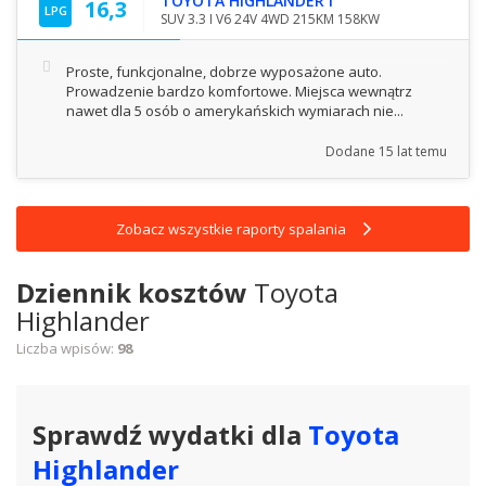
TOYOTA HIGHLANDER I
16,3
LPG
SUV 3.3 I V6 24V 4WD 215KM 158KW
Proste, funkcjonalne, dobrze wyposażone auto.
Prowadzenie bardzo komfortowe. Miejsca wewnątrz
nawet dla 5 osób o amerykańskich wymiarach nie...
Dodane
15 lat temu
Zobacz wszystkie raporty spalania
Dziennik kosztów
Toyota
Highlander
Liczba wpisów:
98
Sprawdź wydatki dla
Toyota
Highlander