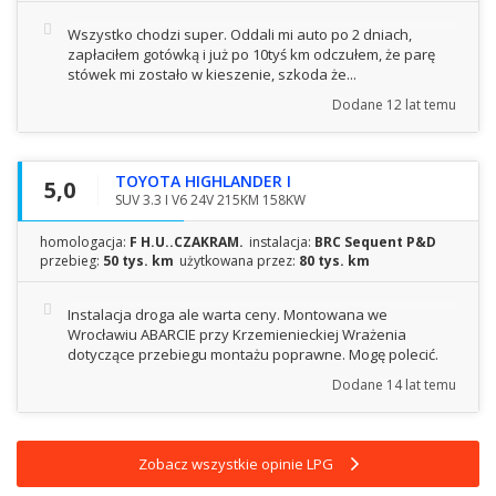
Wszystko chodzi super. Oddali mi auto po 2 dniach,
zapłaciłem gotówką i już po 10tyś km odczułem, że parę
stówek mi zostało w kieszenie, szkoda że...
Dodane
12 lat temu
TOYOTA HIGHLANDER I
5,0
SUV 3.3 I V6 24V 215KM 158KW
homologacja:
F H.U..CZAKRAM.
instalacja:
BRC Sequent P&D
przebieg:
50 tys. km
użytkowana przez:
80 tys. km
Instalacja droga ale warta ceny. Montowana we
Wrocławiu ABARCIE przy Krzemienieckiej Wrażenia
dotyczące przebiegu montażu poprawne. Mogę polecić.
Dodane
14 lat temu
Zobacz wszystkie opinie LPG