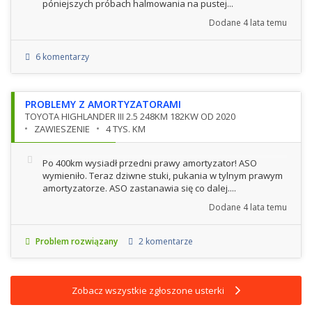
póniejszych próbach halmowania na pustej...
Dodane
4 lata temu
6 komentarzy
PROBLEMY Z AMORTYZATORAMI
TOYOTA HIGHLANDER III 2.5 248KM 182KW OD 2020
ZAWIESZENIE
4 TYS. KM
Po 400km wysiadł przedni prawy amortyzator! ASO
wymieniło. Teraz dziwne stuki, pukania w tylnym prawym
amortyzatorze. ASO zastanawia się co dalej....
Dodane
4 lata temu
Problem rozwiązany
2 komentarze
Zobacz wszystkie zgłoszone usterki