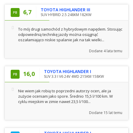
TOYOTA HIGHLANDER III
6,7
PB
SUV HYBRID 2.5 248KM 182KW
To mój drugi samochód z hybrydowym napędem. Stosując
odpowiednią technikę jazdy można osiągnąć
oszałamiająco niskie spalanie jak na tak wielki...
Dodane
4 lata temu
TOYOTA HIGHLANDER I
16,0
PB
SUV 3.3 I V6 24V 4WD 215KM 158KW
Nie wiem jak robią to poprzedni autorzy ocen, ale ja
zużycie oceniam jako spore. Średnio 15,5 l/100 km. W
cyklu miejskim w zimie nawet 23,5 l/100...
Dodane
15 lat temu