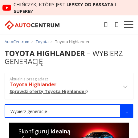
CHIŃCZYK, KTÓRY JEST
LEPSZY OD PASSATA I
SUPERB
?
AutoCentrum
Toyota
Toyota Highlander
TOYOTA HIGHLANDER
– WYBIERZ
GENERACJĘ
Aktualnie przeglądasz
Toyota Highlander
Sprawdź oferty Toyota Highlander
Wybierz generacje
Skonfiguruj
idealną