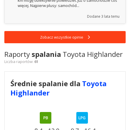
km mogę obiektywnie powiedzieć już o samochodzie coś
więcej. Najpierw plusy: samochód...
Dodane
3 lata temu
Zobacz wszystkie opinie
Raporty
spalania
Toyota Highlander
Liczba raportów:
61
Średnie spalanie dla
Toyota
Highlander
PB
LPG