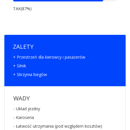
TAK(87%)
ZALETY
+ Przestrzeń dla kierowcy i pasażerów
+ Silnik
+ Skrzynia biegów
WADY
- Układ jezdny
- Karoseria
- Łatwość utrzymania (pod względem kosztów)