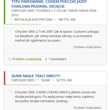
TYPU PARKOWANIE. CZASEM PODCZAS JAZDY
CHWILOWA PRZERWA, ODCIĘCIE.
CHRYSLER 300C I TOURING 2.7 I V6 24V 193KM 142KW 2004-
2010
INSTALACJA ELEKTRYCZNA
180 TYS. KM
Chrysler 300c 2.7 rok 2007. Jak w opisie. Czasem czekając
na światłach. Jak zimny winduje obroty a za moment
niemal do zgaśnięcia i po paru...
Dodane
4 lata temu
Problem rozwiązany
1 komentarz
SILNIK NAGLE TRACI OBROTY
CHRYSLER 300C I
SILNIK
14 TYS. KM
Chrysler 300C 3.0CRD 218 KM 2006 Po jakimś czasie nie
działa pedał gazu. Po wyłączeniu i włączeniu zapłonu
wszystko działa normalnie, (żadnej...
Dodane
4 lata temu