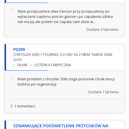
Wym przepustnice dwa Sensor przy przepustnicy po
wylaczenii zaplonu piorun gasnie i po zapaleniu silnka
nie ma jej ale potem sie zapala sam idzie w...
Dodane
3 lata temu
P0299
CHRYSLER 300C I TOURING 3.0 CRD V6 218KM 160KW 2004-
2010
SILNIK
USTERKA FABRYCZNA
Mam problem z chrysler 300c miga piorunek i brak mocy
turbina po regeneracji
Dodane
7 lat temu
1 komentarz
SZWANKUJĄCE PODŚWIETLENIE PRZYCISKÓW NA