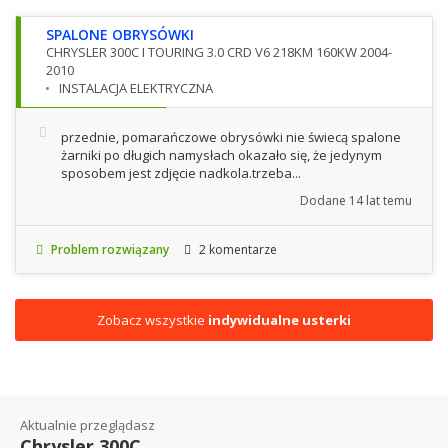
SPALONE OBRYSÓWKI
CHRYSLER 300C I TOURING 3.0 CRD V6 218KM 160KW 2004-
2010
INSTALACJA ELEKTRYCZNA
przednie, pomarańczowe obrysówki nie świecą spalone
żarniki po długich namysłach okazało się, że jedynym
sposobem jest zdjęcie nadkola.trzeba...
Dodane
14 lat temu
Problem rozwiązany
2 komentarze
Zobacz wszystkie
indywidualne usterki
Aktualnie przeglądasz
Chrysler 300C