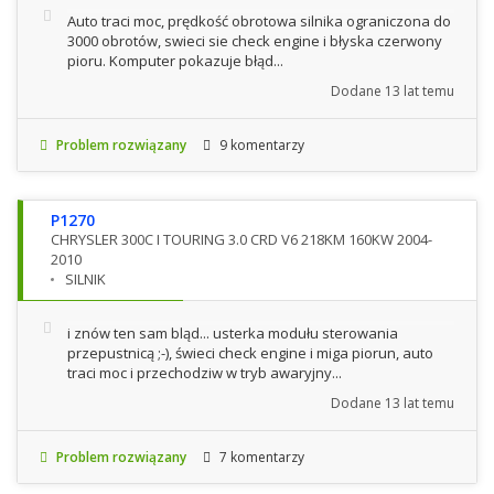
Auto traci moc, prędkość obrotowa silnika ograniczona do
3000 obrotów, swieci sie check engine i błyska czerwony
pioru. Komputer pokazuje błąd...
Dodane
13 lat temu
Problem rozwiązany
9 komentarzy
P1270
CHRYSLER 300C I TOURING 3.0 CRD V6 218KM 160KW 2004-
2010
SILNIK
i znów ten sam bląd... usterka modułu sterowania
przepustnicą ;-), świeci check engine i miga piorun, auto
traci moc i przechodziw w tryb awaryjny...
Dodane
13 lat temu
Problem rozwiązany
7 komentarzy