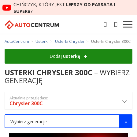
CHIŃCZYK, KTÓRY JEST
LEPSZY OD PASSATA I
SUPERB
?
AutoCentrum
Usterki
Usterki Chrysler
Usterki Chrysler 300C
Dodaj
usterkę
USTERKI CHRYSLER 300C
– WYBIERZ
GENERACJĘ
Aktualnie przeglądasz
Chrysler 300C
Wybierz generacje