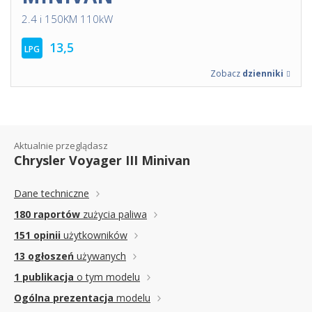
2.4 i 150KM 110kW
13,5
LPG
Zobacz
dzienniki
Aktualnie przeglądasz
Chrysler Voyager III Minivan
Dane techniczne
180 raportów
zużycia paliwa
151 opinii
użytkowników
13 ogłoszeń
używanych
1 publikacja
o tym modelu
Ogólna prezentacja
modelu