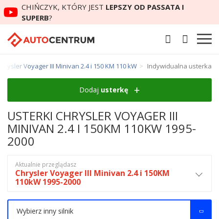
CHIŃCZYK, KTÓRY JEST
LEPSZY OD PASSATA I
SUPERB
?
Chrysler Voyager III Minivan 2.4 i 150 KM 110 kW
Indywidualna usterka
Dodaj
usterkę
USTERKI CHRYSLER VOYAGER III
MINIVAN 2.4 I 150KM 110KW 1995-
2000
Aktualnie przeglądasz
Chrysler Voyager III Minivan 2.4 i 150KM
110kW 1995-2000
Wybierz inny silnik