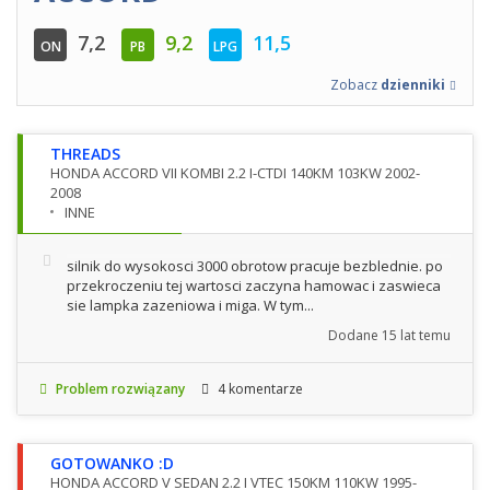
7,2
9,2
11,5
ON
PB
LPG
Zobacz
dzienniki
THREADS
HONDA ACCORD VII KOMBI 2.2 I-CTDI 140KM 103KW 2002-
2008
INNE
silnik do wysokosci 3000 obrotow pracuje bezblednie. po
przekroczeniu tej wartosci zaczyna hamowac i zaswieca
sie lampka zazeniowa i miga. W tym...
Dodane
15 lat temu
Problem rozwiązany
4 komentarze
GOTOWANKO :D
HONDA ACCORD V SEDAN 2.2 I VTEC 150KM 110KW 1995-