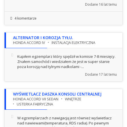
Dodane
16 lat temu
4 komentarze
ALTERNATOR I KOROZJA TYŁU.
HONDA ACCORD IV
INSTALACJA ELEKTRYCZNA
Kupiłem egzemplarz który spędził w komisie 7-8 miesięcy.
Znałem samochód i wiedziałem że jest w super stanie
poza korozją nad tylnymi nadkolami -...
Dodane
17 lat temu
WYŚWIETLACZ DASZKA KONSOLI CENTRALNEJ
HONDA ACCORD VII SEDAN
WNĘTRZE
USTERKA FABRYCZNA
W egzemplarzach z nawigacją jest również wyświetlacz
nad nawiewami(temperatura, RDS radia). Po pewnym