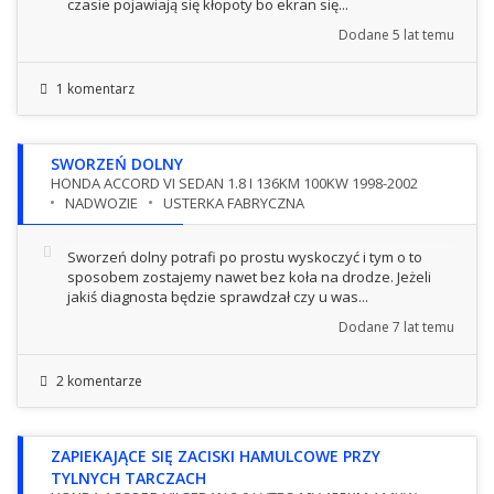
czasie pojawiają się kłopoty bo ekran się...
Dodane
5 lat temu
1 komentarz
SWORZEŃ DOLNY
HONDA ACCORD VI SEDAN 1.8 I 136KM 100KW 1998-2002
NADWOZIE
USTERKA FABRYCZNA
Sworzeń dolny potrafi po prostu wyskoczyć i tym o to
sposobem zostajemy nawet bez koła na drodze. Jeżeli
jakiś diagnosta będzie sprawdzał czy u was...
Dodane
7 lat temu
2 komentarze
ZAPIEKAJĄCE SIĘ ZACISKI HAMULCOWE PRZY
TYLNYCH TARCZACH