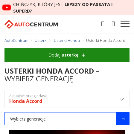
CHIŃCZYK, KTÓRY JEST
LEPSZY OD PASSATA I
SUPERB
?
AutoCentrum
Usterki
Usterki Honda
Usterki Honda Accord
Dodaj
usterkę
USTERKI HONDA ACCORD
–
WYBIERZ GENERACJĘ
Aktualnie przeglądasz
Honda Accord
Wybierz generacje