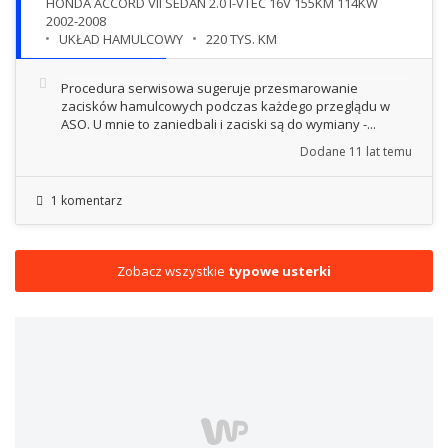
HONDA ACCORD VII SEDAN 2.0 I-VTEC 16V 155KM 114KW
2002-2008
UKŁAD HAMULCOWY
220 TYS. KM
Procedura serwisowa sugeruje przesmarowanie
zacisków hamulcowych podczas każdego przeglądu w
ASO. U mnie to zaniedbali i zaciski są do wymiany -...
Dodane
11 lat temu
1 komentarz
Zobacz wszystkie
typowe usterki