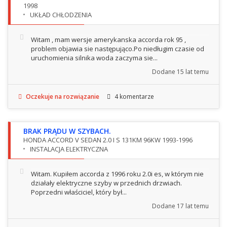
1998
UKŁAD CHŁODZENIA
Witam , mam wersje amerykanska accorda rok 95 ,
problem objawia sie następująco.Po niedługim czasie od
uruchomienia silnika woda zaczyma sie...
Dodane
15 lat temu
Oczekuje na rozwiązanie
4 komentarze
BRAK PRĄDU W SZYBACH.
HONDA ACCORD V SEDAN 2.0 I S 131KM 96KW 1993-1996
INSTALACJA ELEKTRYCZNA
Witam. Kupiłem accorda z 1996 roku 2.0i es, w którym nie
działały elektryczne szyby w przednich drzwiach.
Poprzedni właściciel, który był...
Dodane
17 lat temu