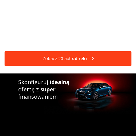
Zobacz 20 aut
od ręki
Skonfiguruj
idealną
ofertę z
super
finansowaniem