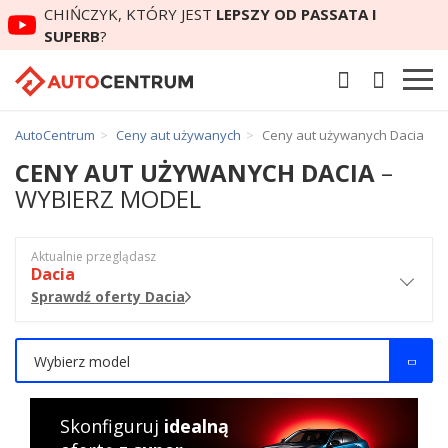
CHIŃCZYK, KTÓRY JEST
LEPSZY OD PASSATA I
SUPERB
?
AutoCentrum
Ceny aut używanych
Ceny aut używanych Dacia
CENY AUT UŻYWANYCH DACIA
–
WYBIERZ MODEL
Aktualnie przeglądasz
Dacia
Sprawdź oferty Dacia
Wybierz model
Skonfiguruj
idealną