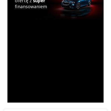
ofertę z
super
finansowaniem