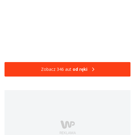
Zobacz 346 aut
od ręki