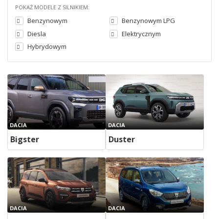
POKAŻ MODELE Z SILNIKIEM:
Benzynowym
Benzynowym LPG
Diesla
Elektrycznym
Hybrydowym
DACIA
DACIA
Bigster
Duster
DACIA
DACIA