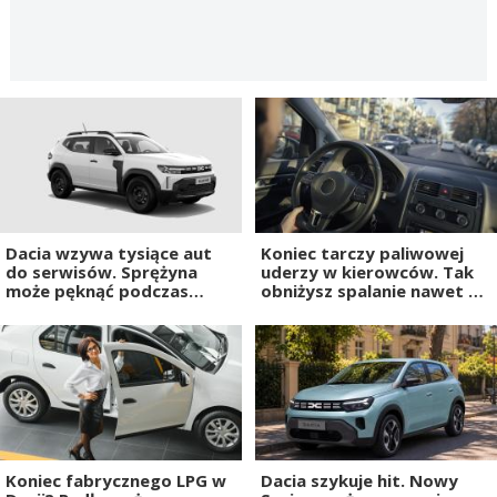
Dacia wzywa tysiące aut
Koniec tarczy paliwowej
do serwisów. Sprężyna
uderzy w kierowców. Tak
może pęknąć podczas
obniżysz spalanie nawet o
jazdy
25 proc.
Koniec fabrycznego LPG w
Dacia szykuje hit. Nowy