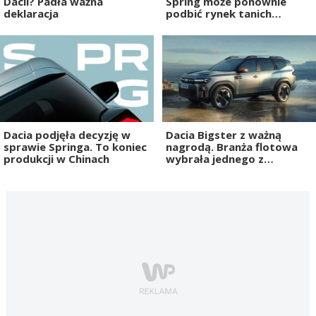
Dacii? Padła ważna
Spring może ponownie
deklaracja
podbić rynek tanich
elektryków
Dacia podjęła decyzję w
Dacia Bigster z ważną
sprawie Springa. To koniec
nagrodą. Branża flotowa
produkcji w Chinach
wybrała jednego z
największych zwycięzców
roku