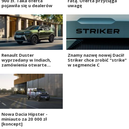
900 zł. Taka oferta
ratą. Oferta przyciąga
pojawiła się u dealerów
uwagę
Renault Duster
Znamy nazwę nowej Dacii!
wyprzedany w Indiach,
Striker chce zrobić "strike"
zamówienia otwarte
w segmencie C
dopiero na 2027 rok
Nowa Dacia Hipster -
miniauto za 20 000 zł
[koncept]