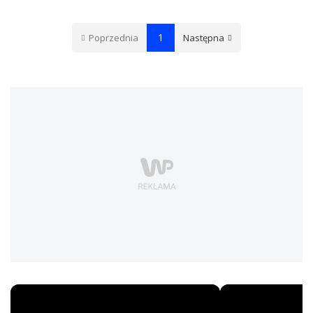
1
Poprzednia
Następna