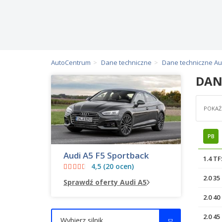
AutoCentrum
Dane techniczne
Dane techniczne Au
DAN
POKAŻ 
PB
Audi A5 F5 Sportback
1.4 T
4,5 (20 ocen)
2.0 3
Sprawdź oferty Audi A5
2.0 4
2.0 4
Wybierz silnik