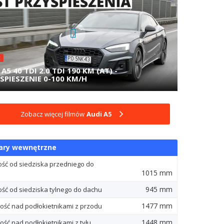
E
A5 40 TDI 2.0 TDI 190 KM (AT) -
SPIESZENIE 0-100 KM/H
Zobacz więcej filmów
Audi A5
ary wewnętrzne
ość od siedziska przedniego do
1015 mm
945 mm
ość od siedziska tylnego do dachu
1477 mm
ość nad podłokietnikami z przodu
1448 mm
ość nad podłokietnikami z tyłu