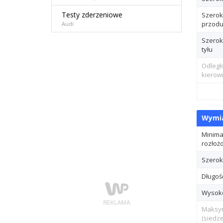
Testy zderzeniowe
Szerok
przod
Audi
Szerok
tyłu
Odległ
kierow
Wymia
Minima
rozłoż
Szerok
Długoś
Wysoko
Maksym
(siedz