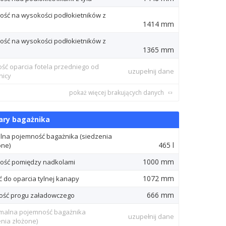
ość na wysokości podłokietników z
1414 mm
u
ość na wysokości podłokietników z
1365 mm
ość oparcia fotela przedniego od
uzupełnij dane
nicy
pokaż więcej brakujących danych
ry bagażnika
lna pojemność bagażnika (siedzenia
465 l
one)
1000 mm
ość pomiędzy nadkolami
1072 mm
ć do oparcia tylnej kanapy
666 mm
ść progu załadowczego
alna pojemność bagażnika
uzupełnij dane
enia złożone)