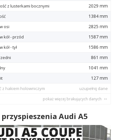
2029 mm
ość z lusterkami bocznymi
1384 mm
ość
2825 mm
w osi
1587 mm
w kół - przód
1586 mm
 kół - tył
861 mm
rzedni
1041 mm
lny
127 mm
it
ć z hakiem holowniczym
uzupełnij dane
pokaż więcej brakujących danych
 przyspieszenia Audi A5