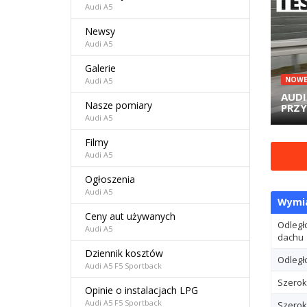
Audi A5
Newsy
Audi A5
Galerie
NOW
Audi A5
AUDI 
Nasze pomiary
PRZY
Audi A5
Filmy
Audi A5
Ogłoszenia
Audi A5
Wymi
Ceny aut używanych
Odległ
Audi A5
dachu
Dziennik kosztów
Odległ
Audi A5 F5 Sportback
Szerok
Opinie o instalacjach LPG
Audi A5 F5 Sportback
Szerok