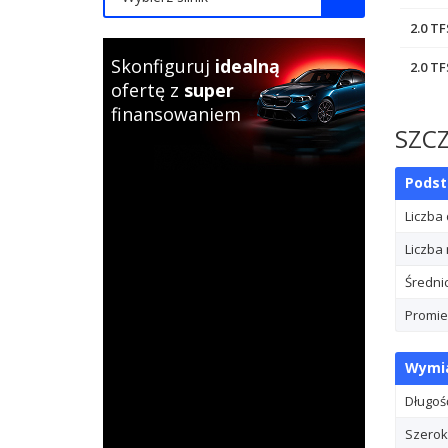
2.0 T
Skonfiguruj
idealną
2.0 T
ofertę z
super
finansowaniem
SZCZ
Pods
Liczba
Liczba 
Średni
Promie
Wymia
Długoś
Szerok