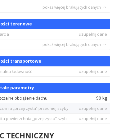
pokaż więcej brakujących danych
ości terenowe
arcia
uzupełnij dane
pokaż więcej brakujących danych
ości transportowe
malna ładowność
uzupełnij dane
tałe parametry
90 kg
czalne obciążenie dachu
zchnia „przejrzysta” przedniej szyby
uzupełnij dane
ita powierzchnia „przejrzysta” szyb
uzupełnij dane
IC TECHNICZNY