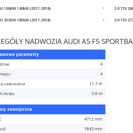
FSI 190KM 140kW (2017-2018)
3.0 TDI 2
FSI 252KM 185kW (2017-2018)
3.0 TDI 2
EGÓŁY NADWOZIA AUDI A5 F5 SPORTBAC
tawowe parametry
4
 drzwi
4
miejsc
11.7 m
ca zawracania
5.8 m
ń skrętu
ry zewnętrzne
4712 mm
ć
1843 mm
ość