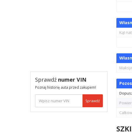
Własn
Kąt nat
Własn
Maksy
Sprawdź
numer VIN
Pozos
Poznaj historię auta przed zakupem!
Dopusz
Sprawdź
Powier
Całkow
SZK