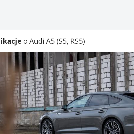
jednostkę wysokoprężną o pojemności dwóch litrów i mocy 190, a 
AUDI S5 I RS5
Audi S5, w tym również S5 Sportback, napędzane jest 3-litrowym sil
Jednak dla miłośników sportowych modeli Audi zdecydowanie bardz
RS5. Audi RS5 Coupe zadebiutowało na wystawie w Genewie w 2017 r
ikacje
o Audi A5 (S5, RS5)
światową premierę miało Audi RS5 Sportback. W obu wersjach nad
TFSI V6 z podwójnym doładowaniem o mocy 450 KM.