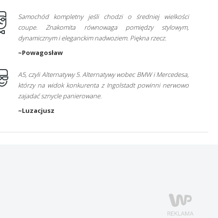
liczących 204, 240 bądź 245 (clean diesel) sztuk.
AUDI S5
Samochód kompletny jeśli chodzi o średniej wielkości
coupe. Znakomita równowaga pomiędzy stylowym,
Niemal od początku sprzedaży w ofercie Audi A5 dostępna była takż
dynamicznym i eleganckim nadwoziem. Piękna rzecz.
odmiana S5. Pod maską Audi S5 w wersji Coupe pracował 8-cylindro
~Powagosław
KM. Z kolei w 2009 r. dołączyły do niej także odmiany S5 w wersjac
przypadku za napęd odpowiadał nieco słabszy silnik 3.0 TFSI o moc
A5, czyli Alternatywy 5. Alternatywy wobec BMW i Mercedesa,
AUDI RS5
którzy na widok konkurenta z Ingolstadt powinni nerwowo
W następnym roku pojawiła się najmocniejsza odmiana pierwszej gene
zajadać sznycle panierowane.
silnikowy wyposażony był w jednostkę wolnossącą 4.2 FSI V8, która 
~Luzacjusz
Audi R8 i generowała 450 KM maksymalnej mocy, która trafiała na
quattro. W 2012 r. do wersji Coupe dołączył również RS5 w odmiani
AUDI A5 II (8W6) (2016 - TERAZ)
Druga generacja Audi A5 oficjalną premierę miała na wystawie samo
również bazowała ona na Audi A4, to jednak różniła się od niego 
stylistycznym. Na początku zaprezentowano odmiany A5 Coupe i A5
dołączyła do nich pięciodrzwiowa wersja A5 Sportback.
Cenniki Audi A5 II zaczynają się od wersji 40 TFSI, czyli napędzane
mocy 190 KM. Ten sam silnik dostępny jest również w odmianie 252