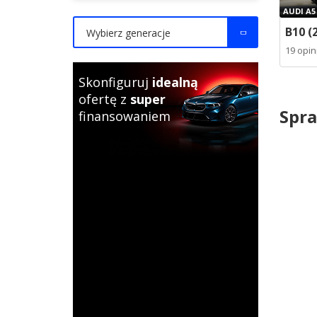
AUDI A5
B10 (
Wybierz generacje
19 opini
Skonfiguruj
idealną
ofertę z
super
Spra
finansowaniem