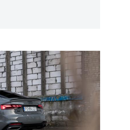
także motor 3.0 TDI o mocy 218 lub 286 KM
nikiem TFSI V6, który generuje 354 KM.
iej do gustu przypada mocniejsza odmiana
., a rok później, tyle że w Nowym Jorku,
woziowych pod maską pracuje jednostka 2.9