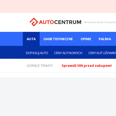
Niezależny portal motoryza
AUTA
DANE TECHNICZNE
OPINIE
PALIWA
DOPASUJ AUTO
CENY AUT NOWYCH
CENY AUT UŻYWAN
GORĄCE TEMATY
Sprawdź VIN przed zakupem!