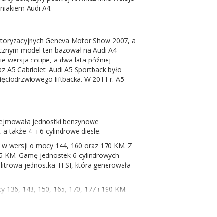
niakiem Audi A4.
otoryzacyjnych Geneva Motor Show 2007, a
icznym model ten bazował na Audi A4
e wersja coupe, a dwa lata później
z A5 Cabriolet. Audi A5 Sportback było
ęciodrzwiowego liftbacka. W 2011 r. A5
obejmowała jednostki benzynowe
a także 4- i 6-cylindrowe diesle.
ł w wersji o mocy 144, 160 oraz 170 KM. Z
25 KM. Gamę jednostek 6-cylindrowych
-litrowa jednostka TFSI, która generowała
y 136, 143, 150, 165, 170, 177 i 190 KM.
ra, a także 150 i 190 KM w odmianie clean
ł oferowany ze stadem koni mechanicznych