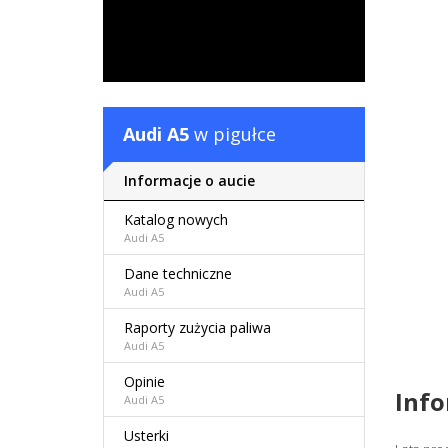
Audi A5
w pigułce
Informacje o aucie
Katalog nowych
Audi A5
Dane techniczne
Audi A5
Raporty zużycia paliwa
Audi A5
Opinie
Inf
Audi A5
Usterki