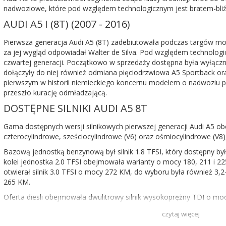
nadwoziowe, które pod względem technologicznym jest bratem-bliź
AUDI A5 I (8T) (2007 - 2016)
Pierwsza generacja Audi A5 (8T) zadebiutowała podczas targów m
za jej wygląd odpowiadał Walter de Silva. Pod względem technolog
czwartej generacji. Początkowo w sprzedaży dostępna była wyłączni
dołączyły do niej również odmiana pięciodrzwiowa A5 Sportback ora
pierwszym w historii niemieckiego koncernu modelem o nadwoziu pi
przeszło kurację odmładzającą.
DOSTĘPNE SILNIKI AUDI A5 8T
Gama dostępnych wersji silnikowych pierwszej generacji Audi A5 
czterocylindrowe, sześciocylindrowe (V6) oraz ośmiocylindrowe (V8), 
Bazową jednostką benzynową był silnik 1.8 TFSI, który dostępny by
kolei jednostka 2.0 TFSI obejmowała warianty o mocy 180, 211 i 2
otwierał silnik 3.0 TFSI o mocy 272 KM, do wyboru była również 3,2
265 KM.
Oferta diesli obejmowała dwulitrowy silnik wysokoprężny TDI o moc
Szczególnie oszczędne były silniki o mocy 136 i 163 KM w wersji ult
czytaj więcej
diesel. 2,7-litrowy TDI rozwijał moc 190 KM, zaś silnik 3.0 TDI by