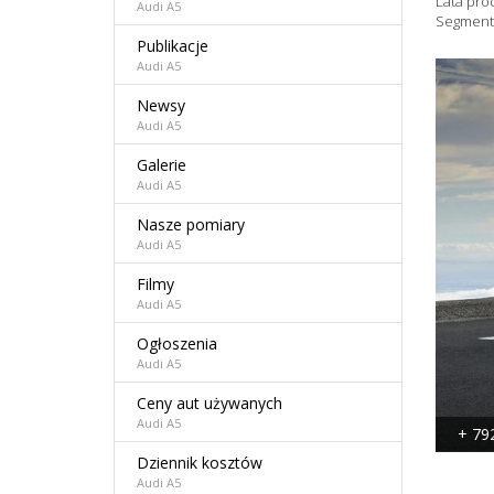
Lata pro
Audi A5
Segment
Publikacje
Audi A5
Newsy
Audi A5
Galerie
Audi A5
Nasze pomiary
Audi A5
Filmy
Audi A5
Ogłoszenia
Audi A5
Ceny aut używanych
Audi A5
+ 79
Dziennik kosztów
Audi A5