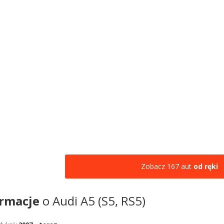
Zobacz 167 aut
od ręki
ormacje
o Audi A5 (S5, RS5)