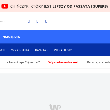
CHIŃCZYK, KTÓRY JEST
LEPSZY OD PASSATA I SUPERB
?
cyjny
NARZĘDZIA
YCH
OGŁOSZENIA
RANKINGI
WIDEOTESTY
Ile
kosztuje Cię
auto?
Wyszukiwarka aut
Poznaj uster