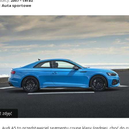
dukcji:
2007 – teraz
:
Auta sportowe
2 zdjęć
Audi A5 to przedstawiciel segmentu coupe klasy średniej, choć do o