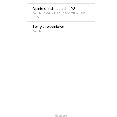
Opinie o instalacjach LPG
Cadillac SeVille II 5.7 106KM 78kW 1980-
1985
Testy zderzeniowe
Cadillac