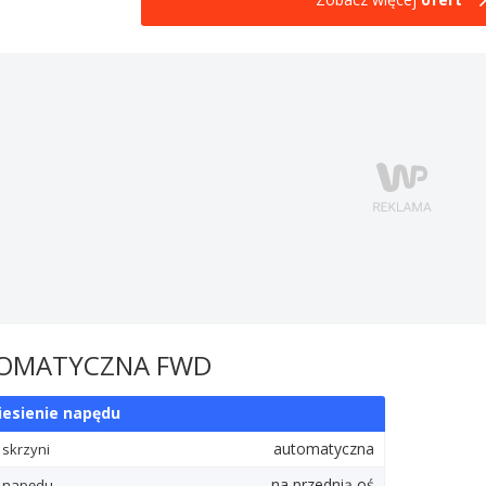
OMATYCZNA FWD
iesienie napędu
automatyczna
 skrzyni
na przednią oś
 napędu