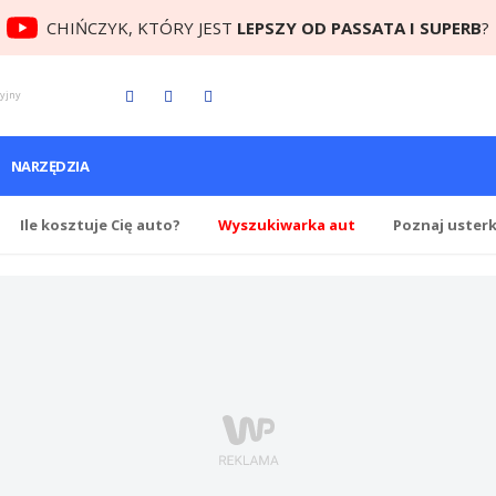
CHIŃCZYK, KTÓRY JEST
LEPSZY OD PASSATA I SUPERB
?
cyjny
NARZĘDZIA
Ile
kosztuje Cię
auto?
Wyszukiwarka aut
Poznaj uster