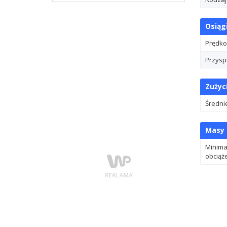
Osiąg
Prędko
Przysp
Zużyc
Średni
Masy
Minima
obciąż