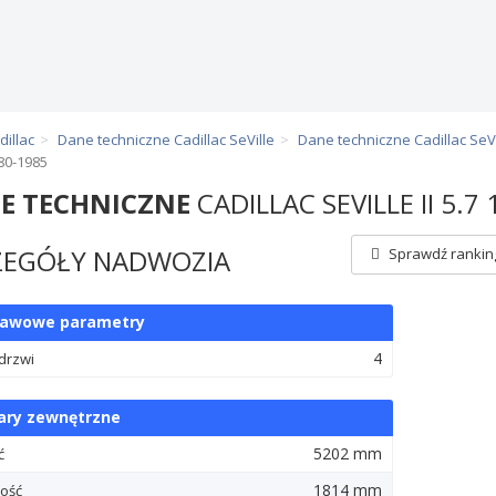
illac
Dane techniczne Cadillac SeVille
Dane techniczne Cadillac SeVil
980-1985
E TECHNICZNE
CADILLAC SEVILLE II 5.
ZEGÓŁY NADWOZIA
Sprawdź ranking
tawowe parametry
4
 drzwi
ry zewnętrzne
5202 mm
ć
1814 mm
ość