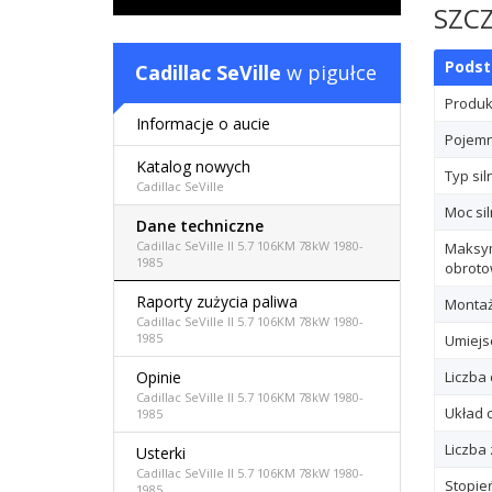
SZCZ
Pods
Cadillac SeVille
w pigułce
Produ
Informacje o aucie
Pojem
Katalog nowych
Typ sil
Cadillac SeVille
Moc sil
Dane techniczne
Cadillac SeVille II 5.7 106KM 78kW 1980-
Maksy
1985
obrot
Raporty zużycia paliwa
Montaż
Cadillac SeVille II 5.7 106KM 78kW 1980-
1985
Umiejs
Opinie
Liczba
Cadillac SeVille II 5.7 106KM 78kW 1980-
Układ 
1985
Liczba
Usterki
Cadillac SeVille II 5.7 106KM 78kW 1980-
Stopie
1985