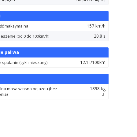
i
157 km/h
ść maksymalna
20.8 s
ieszenie (od 0 do 100km/h)
ie paliwa
12.1 l/100km
e spalanie (cykl mieszany)
1898 kg
lna masa własna pojazdu (bez
enia)