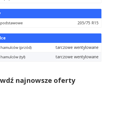
y
205/75 R15
 podstawowe
lce
tarczowe wentylowane
 hamulców (przód)
tarczowe wentylowane
 hamulców (tył)
wdź najnowsze oferty