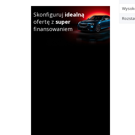
Wysok
Skonfiguruj
idealną
Rozsta
ofertę z
super
finansowaniem