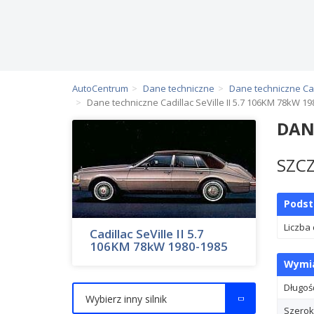
AutoCentrum
Dane techniczne
Dane techniczne Cad
Dane techniczne Cadillac SeVille II 5.7 106KM 78kW 1
DAN
SZC
Pods
Liczba
Cadillac SeVille II 5.7
106KM 78kW 1980-1985
Wymia
Długoś
Wybierz inny silnik
Szerok