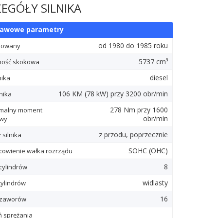
EGÓŁY SILNIKA
tawowe parametry
od 1980 do 1985 roku
kowany
5737 cm³
ność skokowa
diesel
nika
106
KM
(78
kW
) przy 3200 obr/min
nika
278
Nm
przy 1600
malny moment
obr/min
owy
z przodu, poprzecznie
 silnika
SOHC (OHC)
cowienie wałka rozrządu
8
 cylindrów
widlasty
cylindrów
16
 zaworów
ń sprężania