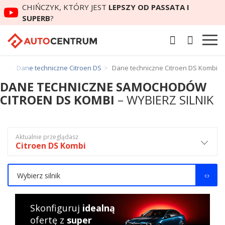
CHIŃCZYK, KTÓRY JEST
LEPSZY OD PASSATA I
SUPERB
?
en
Dane techniczne Citroen DS
Dane techniczne Citroen DS Kombi
DANE TECHNICZNE SAMOCHODÓW
CITROEN DS KOMBI
– WYBIERZ SILNIK
Aktualnie przeglądasz
Citroen DS Kombi
Wybierz silnik
Skonfiguruj
idealną
ofertę z
super