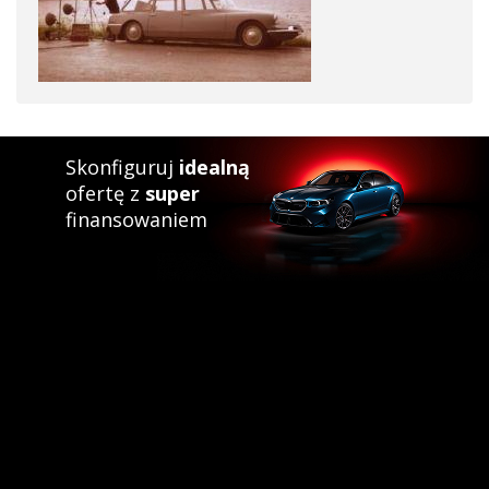
Skonfiguruj
idealną
ofertę z
super
finansowaniem