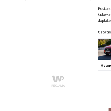
Postano
ładowan
dopłata
Ostatni
Hyun