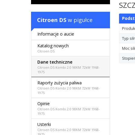
SZCZ
Pods
Citroen DS
w pigułce
Produ
Informacje o aucie
Typ sil
Katalog nowych
Moc sil
Citroen DS
Stopie
Dane techniczne
Citroen DS Kombi 2.0 98KM 72kW 1968-
1975
Raporty zużycia paliwa
Citroen DS Kombi 2.0 98KM 72kW 1968-
1975
Opinie
Citroen DS Kombi 2.0 98KM 72kW 1968-
1975
Usterki
Citroen DS Kombi 2.0 98KM 72kW 1968-
1975