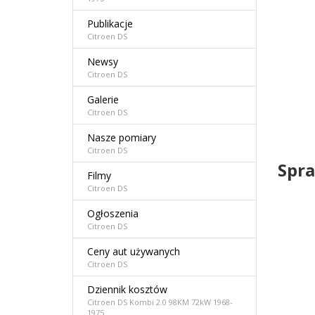
Publikacje
Citroen DS
Newsy
Citroen DS
Galerie
Citroen DS
Nasze pomiary
Citroen DS
Spra
Filmy
Citroen DS
Ogłoszenia
Citroen DS
Ceny aut używanych
Citroen DS
Dziennik kosztów
Citroen DS Kombi 2.0 98KM 72kW 1968-
1975