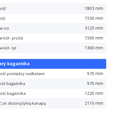
1803 mm
ość
1530 mm
ość
3125 mm
w osi
1500 mm
w kół - przód
1300 mm
 kół - tył
ry bagażnika
970 mm
ość pomiędzy nadkolami
970 mm
ść bagażnika
1220 mm
ość bagażnika
2110 mm
ć ze złożoną tylną kanapą