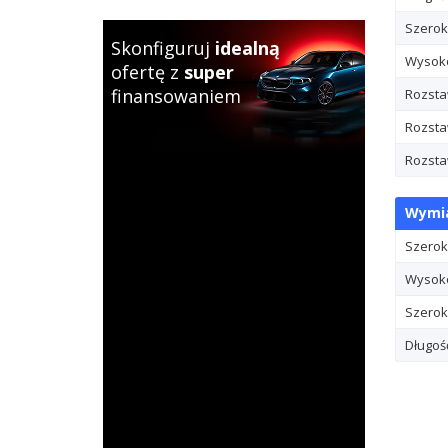
Szerok
Skonfiguruj
idealną
Wysok
ofertę z
super
finansowaniem
Rozsta
Rozsta
Rozstaw
Wymia
Szerok
Wysoko
Szerok
Długoś