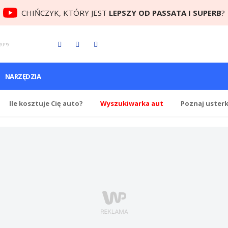
CHIŃCZYK, KTÓRY JEST
LEPSZY OD PASSATA I SUPERB
?
cyjny
NARZĘDZIA
Ile
kosztuje Cię
auto?
Wyszukiwarka aut
Poznaj uster