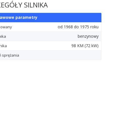
EGÓŁY SILNIKA
tawowe parametry
od 1968 do 1975 roku
kowany
benzynowy
nika
98
KM
(72
kW
)
nika
ń sprężania