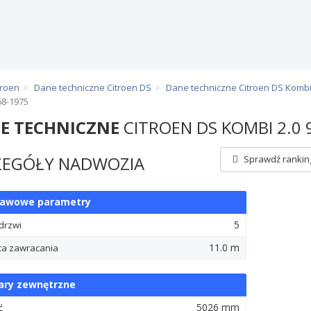
troen
Dane techniczne Citroen DS
Dane techniczne Citroen DS Komb
68-1975
E TECHNICZNE
CITROEN DS KOMBI 2.0
ZEGÓŁY NADWOZIA
Sprawdź ranking
tawowe parametry
5
 drzwi
11.0 m
ca zawracania
ry zewnętrzne
5026 mm
ć