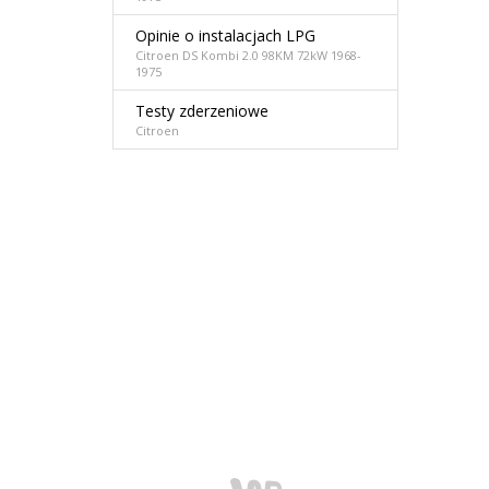
Opinie o instalacjach LPG
Citroen DS Kombi 2.0 98KM 72kW 1968-
1975
Testy zderzeniowe
Citroen