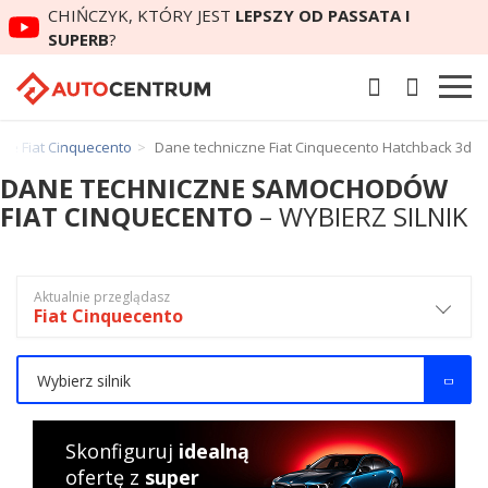
CHIŃCZYK, KTÓRY JEST
LEPSZY OD PASSATA I
SUPERB
?
ne Fiat Cinquecento
Dane techniczne Fiat Cinquecento Hatchback 3d
DANE TECHNICZNE SAMOCHODÓW
FIAT CINQUECENTO
– WYBIERZ SILNIK
Aktualnie przeglądasz
Fiat Cinquecento
Wybierz silnik
Skonfiguruj
idealną
ofertę z
super