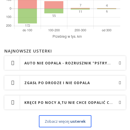
NAJNOWSZE USTERKI
AUTO NIE ODPALA - ROZRUSZNIK "PSTRYKA", ALE NIE KRĘCI
ZGASŁ PO DRODZE I NIE ODPALA
KRĘCE PO NOCY A,TU NIE CHCE ODPALIĆ CC700
Zobacz więcej
usterek